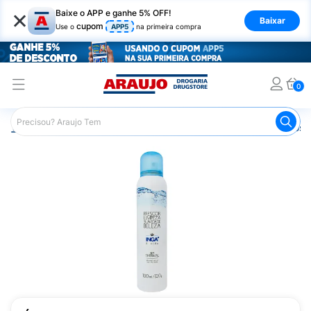
×
Baixe o APP e ganhe 5% OFF!
Baixar
cupom
Use o
APP5
na primeira compra
0
Araujo
Dermocosméticos
Dermocosméticos para o Rost