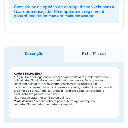
Consulte pelas opções de entrega disponíveis para a
localidade desejada. Na etapa de entrega, você
poderá decidir de maneira mais detalhada.
Descrição
Ficha Técnica
ÁGUA TERMAL INGÁ
A Água Thermal Ingá possui propriedades calmantes, anti-irritantes e
antioxidates.Sua levíssima e equilibrada concentração proporciona
sensação calmante e suavizante nas peles sensibilizadas por
tratamentos dermatológicos, limpeza excessiva, vento frio ou exposição
prolongada ao sol. Pode ser utilizada também como refrescante e
hidratante em períodos de calor.
Não recebe tratamento físico ou químico.
Modo de usar:
Pulverize sobre a pele e deixe agir por alguns
instantes.Seque delicadamente em seguida