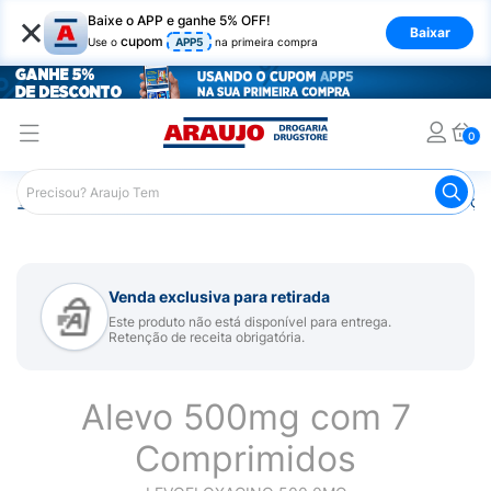
×
Baixe o APP e ganhe 5% OFF!
Baixar
cupom
Use o
APP5
na primeira compra
0
Araujo
Medicamentos
Remédios para Alergias e Infecçõ
Venda exclusiva para retirada
Este produto não está disponível para entrega.
Retenção de receita obrigatória.
Alevo 500mg com 7
Comprimidos