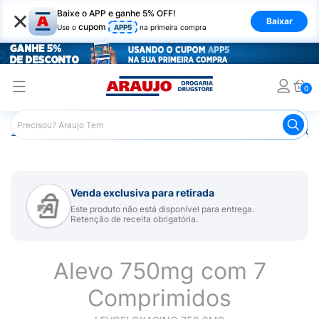
×
Baixe o APP e ganhe 5% OFF!
Baixar
cupom
Use o
APP5
na primeira compra
0
Araujo
Medicamentos
Remédios para Alergias e Infecçõ
Venda exclusiva para retirada
Este produto não está disponível para entrega.
Retenção de receita obrigatória.
Alevo 750mg com 7
Comprimidos