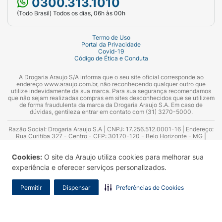
0300.313.1010
(Todo Brasil) Todos os dias, 06h às 00h
Termo de Uso
Portal da Privacidade
Covid-19
Código de Ética e Conduta
A Drogaria Araujo S/A informa que o seu site oficial corresponde ao
endereço www.araujo.com.br, não reconhecendo qualquer outro que
utilize indevidamente da sua marca. Para sua segurança recomendamos
que não sejam realizadas compras em sites desconhecidos que se utilizem
de forma fraudulenta da marca da Drogaria Araujo S.A. Em caso de
dúvidas, gentileza entrar em contato com (31) 3270-5000.
Razão Social: Drogaria Araujo S.A | CNPJ: 17.256.512.0001-16 | Endereço:
Rua Curitiba 327 - Centro - CEP: 30170-120 - Belo Horizonte - MG |
Telefones: 0300.313.1010 e (31) 3270-5000 Horário de funcionamento -
06:00h às 00:00h | Consultores técnicos responsáveis: Hairton Ayres
Cookies:
O site da Araujo utiliza cookies para melhorar sua
Azevedo Guimarães – CRF 10.965 | Yasmin Silva Alvarenga – CRF 52.584 -
Consultor substituto: Thiago Aguiar Pinheiro - CRF Nº 13.748. Alvará
experiência e oferecer serviços personalizados.
Sanitário: 2025020713 | Autorização de Funcionamento da Empresa (AFE):
7.16355-1
Permitir
Dispensar
Preferências de Cookies