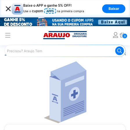
×
Baixe o APP e ganhe 5% OFF!
Baixar
cupom
Use o
APP5
na primeira compra
0
Araujo
Medicamentos
Remédios para Alergias e Infecçõ