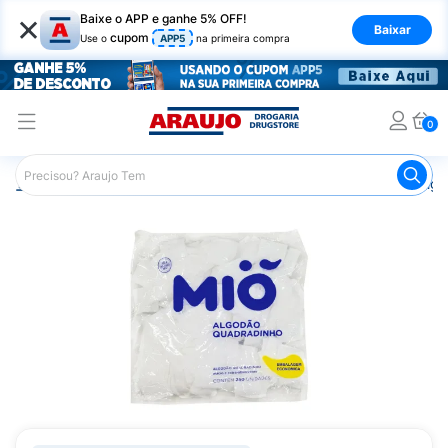
×
Baixe o APP e ganhe 5% OFF!
Baixar
cupom
Use o
APP5
na primeira compra
0
Araujo
Maquiagem
Acessórios para Maquiagem
Alg