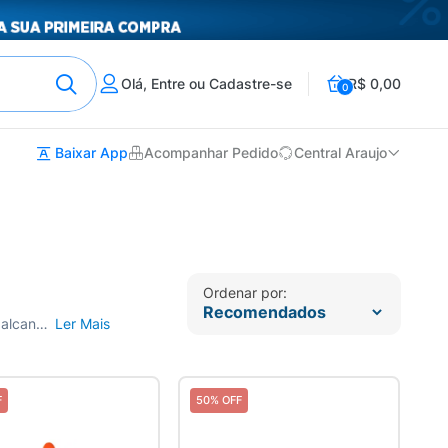
Olá, Entre ou Cadastre-se
R$ 0,00
0
Baixar App
Acompanhar Pedido
Central Araujo
Ordenar por:
Encontre na Drogaria Araujo todos os acessórios que você precisa para uma maquiagem perfeita. Praticidade e qualidade ao seu alcance. Entrega para todo o Brasil.
Ler Mais
F
50% OFF