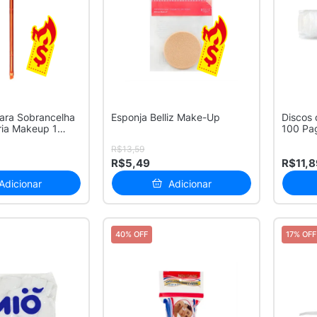
para Sobrancelha
Esponja Belliz Make-Up
Discos 
ria Makeup 1
100 Pa
R$13,59
R$5,49
R$11,8
Adicionar
Adicionar
40% OFF
17% OFF