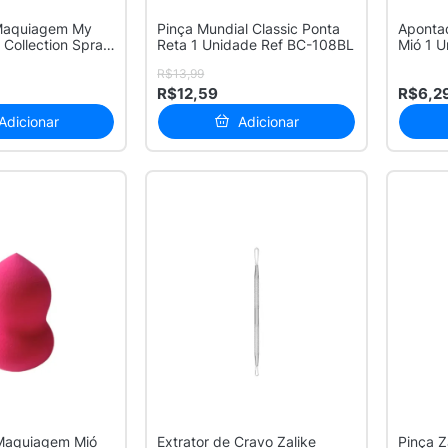
 Maquiagem My
Pinça Mundial Classic Ponta
Aponta
 Collection Spray
Reta 1 Unidade Ref BC-108BL
Mió 1 U
R$13,99
R$12,59
R$6,2
Adicionar
Adicionar
Maquiagem Mió
Extrator de Cravo Zalike
Pinça Z