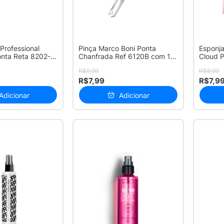
 Professional
Pinça Marco Boni Ponta
Esponj
Ponta Reta 8202-D
Chanfrada Ref 6120B com 1
Cloud 
Unidade
Unidad
R$9,99
R$8,99
R$7,99
R$7,9
Adicionar
Adicionar