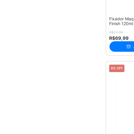
Fixador Ma
Finish 120ml
R$77,99
R$69,99
6% OFF