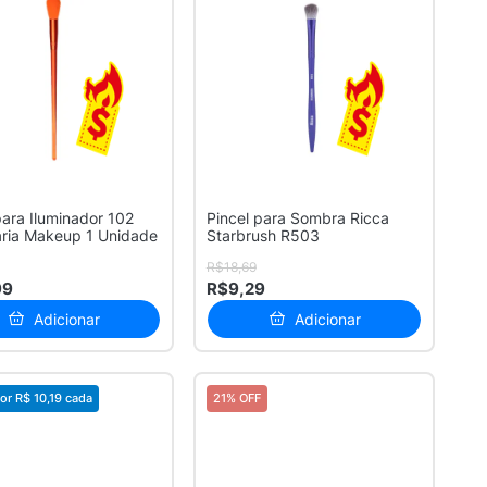
para Iluminador 102
Pincel para Sombra Ricca
aria Makeup 1 Unidade
Starbrush R503
R$18,69
99
R$9,29
Adicionar
Adicionar
or
R$ 10,19
cada
21% OFF