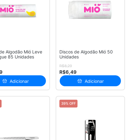
de Algodão Mió Leve
Discos de Algodão Mió 50
gue 85 Unidades
Unidades
R$8,29
9
R$6,49
Adicionar
Adicionar
39% OFF