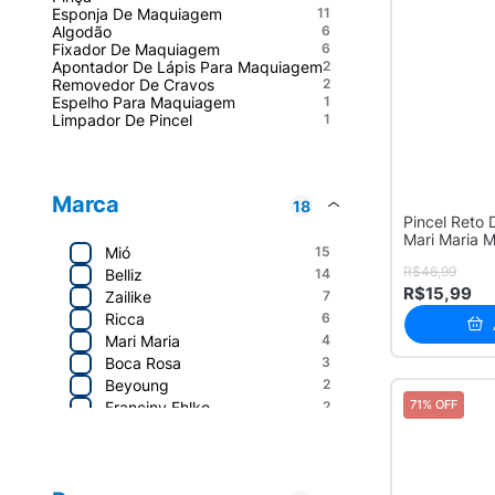
Esponja De Maquiagem
11
Algodão
6
Fixador De Maquiagem
6
Apontador De Lápis Para Maquiagem
2
Removedor De Cravos
2
Espelho Para Maquiagem
1
Limpador De Pincel
1
Marca
18
Pincel Reto 
Mari Maria 
Mió
15
R$46,99
Belliz
14
R$15,99
Zailike
7
Ricca
6
Mari Maria
4
Boca Rosa
3
Beyoung
2
71% OFF
Franciny Ehlke
2
Marco Boni
2
Mundial
2
Belliz
20
Tramontina
2
MIÓ
15
1