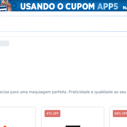
41% OFF
68% OF