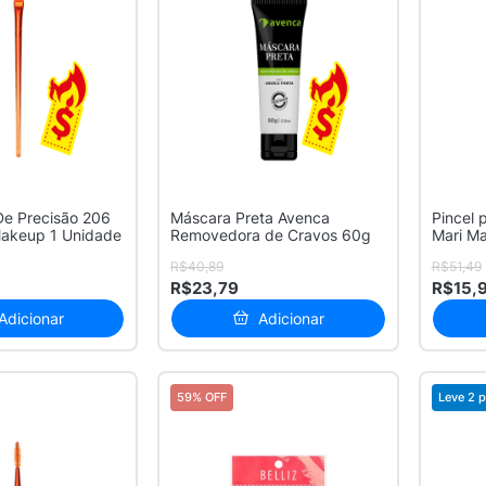
De Precisão 206
Máscara Preta Avenca
Pincel 
Makeup 1 Unidade
Removedora de Cravos 60g
Mari M
R$40,89
R$51,49
R$23,79
R$15,
Adicionar
Adicionar
59% OFF
Leve 2 p