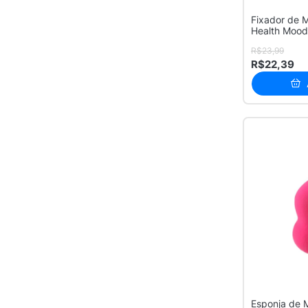
Fixador de
Health Mood
150ml
R$23,99
R$22,39
Esponja de 