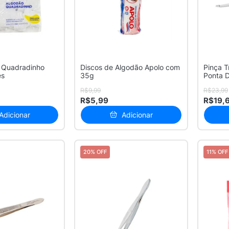
 Quadradinho
Discos de Algodão Apolo com
Pinça T
es
35g
Ponta D
R$9,99
R$23,99
R$5,99
R$19,
Adicionar
Adicionar
20% OFF
11% OFF