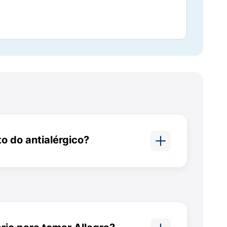
to do antialérgico?
mento junto a sucos de frutas
to. Isso ocorre porque o suco de
r na absorção do Allegra pelo