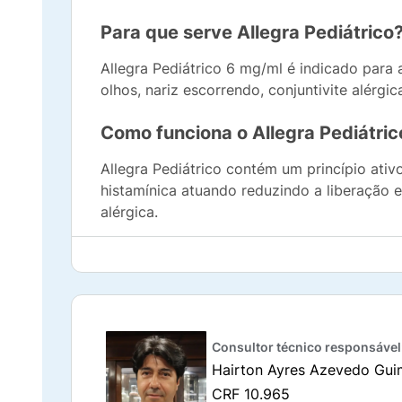
Para que serve Allegra Pediátrico
Allegra Pediátrico 6 mg/ml é indicado para a
olhos, nariz escorrendo, conjuntivite alérgi
Como funciona o Allegra Pediátri
Allegra Pediátrico contém um princípio at
histamínica atuando reduzindo a liberação e
alérgica.
O medicamento começa a agir dentro de 1 h
Composição do Allegra Pediátrico
Cada ml de Allegra Pediátrico 6 mg/ml é 
Consultor técnico responsável
Hairton Ayres Azevedo Gui
Propilenoglicol;
CRF 10.965