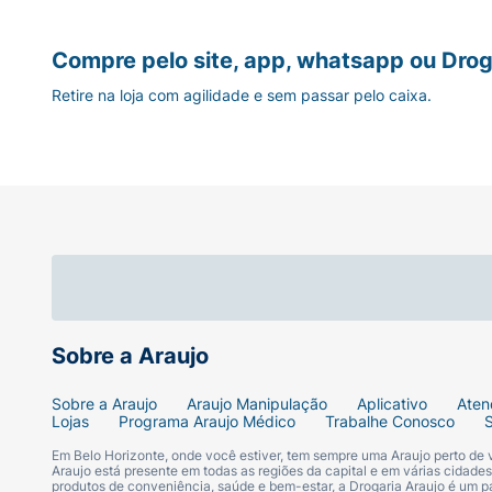
Para
crianças de 6 meses a 2 anos
(ou pesa
mL) duas vezes ao dia, a cada 12 horas.
Compre pelo site, app, whatsapp ou Drog
Retire na loja com agilidade e sem passar pelo caixa.
Para
crianças de 2 a 11 anos
(ou pesando mai
(5 mL) duas vezes ao dia (12 em 12 horas)
.
Quais os efeitos colaterais do Alle
Todo medicamento pode causar efeitos colat
Pediátrico
, os efeitos colaterais mais comu
Reações raras
Em casos raros (entre 0,01% e 0,1% dos paci
Sobre a Araujo
Exantema (erupções cutâneas);
Sobre a Araujo
Araujo Manipulação
Aplicativo
Aten
Lojas
Programa Araujo Médico
Trabalhe Conosco
Urticária;
Em Belo Horizonte, onde você estiver, tem sempre uma Araujo perto de
Araujo está presente em todas as regiões da capital e em várias cidade
produtos de conveniência, saúde e bem-estar, a Drogaria Araujo é um pa