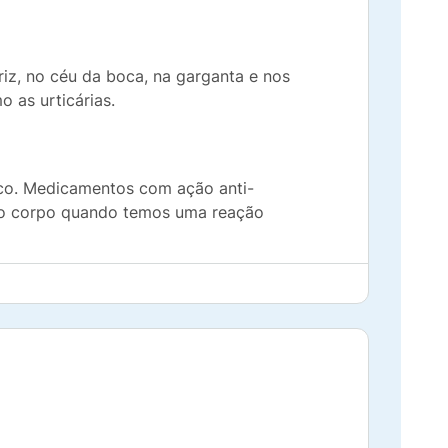
ariz, no céu da boca, na garganta e nos
o as urticárias.
nico. Medicamentos com ação anti-
sso corpo quando temos uma reação
dentro de 2 a 3 horas.
onentes da suspensão. São eles: