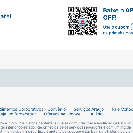
ndo 10,5 kg ou menos), a dose recomendada para sintom
Baixe o A
atel
OFF!
Use o
cupom
s de 10,5 kg), a dose recomendada para sintomas relaciona
na primeira co
gra Pediátrico?
erais, mas isso não significa que todos os pacientes ter
ns (entre 1% e 10% dos pacientes) são
dor de cabeça
, sonol
entes), Allegra Pediátrico 6 mg/ml causou:
dimentos Corporativos - Convênio
Serviços Araujo
Fale Cono
Seja um fornecedor
Ofereça seu imóvel
Bulário
 você. Com uma história centenária que se confunde com a evolução de Belo Hori
s do interior do estado. Reconhecida pelos serviços inovadores e com um mix de 
trimônio dos mineiros. Essa trajetória de sucesso é também uma história de pion