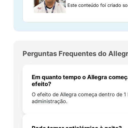
Este conteúdo foi criado so
Edetato dissódico di-hidratado;
Sorbato de potássio;
Goma xantana;
Poloxâmer 407;
Perguntas Frequentes do Alleg
Dióxido de titânio;
Fosfato de sódio monobásico monoidrata
Em quanto tempo o Allegra começa
efeito?
Fosfato de sódio dibásico heptaidratado;
O efeito de Allegra começa dentro de 1
administração.
Creme flavorizante de framboesa;
Sacarose;