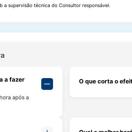
b a supervisão técnica do Consultor responsável.
ra
do;
 a fazer
O que corta o efei
Administrar o medica
 hora após a
pode reduzir seu efei
frutas pode interferi
organismo.