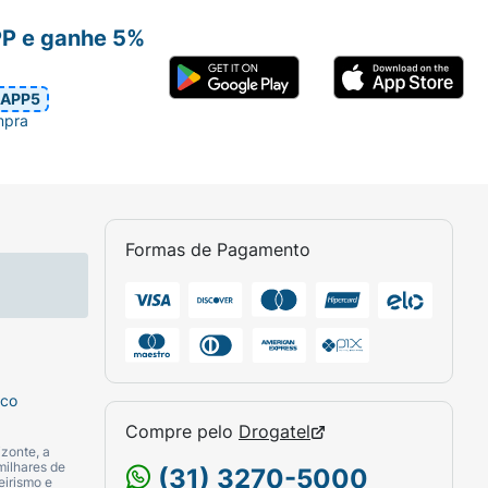
as
relacionados à urticária
é de 15 mg (2,5
PP e ganhe 5%
APP5
dos à rinite alérgica ou urticária é
30 mg
mpra
ão reações adversas. No caso de
Allegra
Formas de Pagamento
ência, tontura e enjoos.
sco
Compre pelo
Drogatel
zonte, a
milhares de
(31) 3270-5000
eirismo e