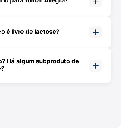
rio para tomar Allegra?
o melhor para tomar Allegra.
ses devem ser administradas
você pode tomar uma dose pela
o é livre de lactose?
.
a dosadora para medir a quantidade de
co não contém lactose.
o? Há algum subproduto de
e?
do Allegra, como o estearato
er extraídos de fontes animais.
xo e puxe o êmbolo da seringa até a marca