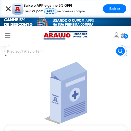
×
Baixe o APP e ganhe 5% OFF!
Baixar
cupom
Use o
APP5
na primeira compra
0
Araujo
Medicamentos
Remédios para Alergias e Infecçõ