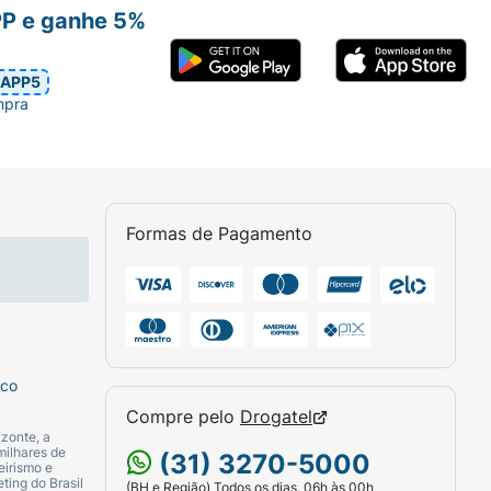
PP e ganhe 5%
APP5
mpra
Formas de Pagamento
sco
Compre pelo
Drogatel
zonte, a
milhares de
(31) 3270-5000
eirismo e
ting do Brasil
(BH e Região) Todos os dias, 06h às 00h