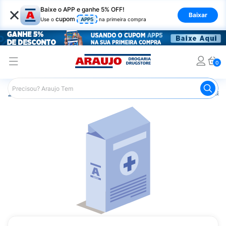
×
Baixe o APP e ganhe 5% OFF!
Baixar
cupom
Use o
APP5
na primeira compra
0
Araujo
Saúde e Bem Estar
Vitaminas e Minerais
Vitam