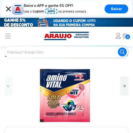
×
Baixe o APP e ganhe 5% OFF!
Baixar
cupom
Use o
APP5
na primeira compra
0
Araujo
Nutrição Saudável
Suplementos Alimentares