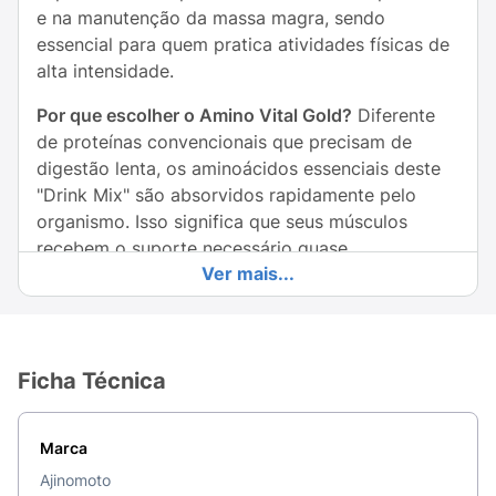
e na manutenção da massa magra, sendo
essencial para quem pratica atividades físicas de
alta intensidade.
Por que escolher o Amino Vital Gold?
Diferente
de proteínas convencionais que precisam de
digestão lenta, os aminoácidos essenciais deste
"Drink Mix" são absorvidos rapidamente pelo
organismo. Isso significa que seus músculos
recebem o suporte necessário quase
Ver mais...
instantaneamente, ajudando a reduzir a fadiga e
acelerar a regeneração pós-treino.
Destaques do Produto:
Ficha Técnica
Alta Concentração:
4000mg de aminoácidos
por dose.
Marca
9 Aminoácidos Essenciais:
Contém o perfil
Ajinomoto
completo que o corpo não produz