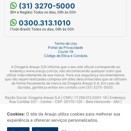
(31) 3270-5000
(BH e Região) Todos os dias, 06h às 00h
0300.313.1010
(Todo Brasil) Todos os dias, 06h às 00h
Termo de Uso
Portal da Privacidade
Covid-19
Código de Ética e Conduta
A Drogaria Araujo S/A informa que o seu site oficial corresponde ao
endereço www.araujo.com.br, não reconhecendo qualquer outro que
utilize indevidamente da sua marca. Para sua segurança recomendamos
que não sejam realizadas compras em sites desconhecidos que se utilizem
de forma fraudulenta da marca da Drogaria Araujo S.A. Em caso de
dúvidas, gentileza entrar em contato com (31) 3270-5000.
Razão Social: Drogaria Araujo S.A | CNPJ: 17.256.512.0001-16 | Endereço:
Rua Curitiba 327 - Centro - CEP: 30170-120 - Belo Horizonte - MG |
Telefones: 0300.313.1010 e (31) 3270-5000 Horário de funcionamento -
06:00h às 00:00h | Consultores técnicos responsáveis: Hairton Ayres
Cookies:
O site da Araujo utiliza cookies para melhorar sua
Azevedo Guimarães – CRF 10.965 | Yasmin Silva Alvarenga – CRF 52.584 -
Consultor substituto: Thiago Aguiar Pinheiro - CRF Nº 13.748. Alvará
experiência e oferecer serviços personalizados.
Sanitário: 2025020713 | Autorização de Funcionamento da Empresa (AFE):
7.16355-1