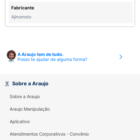
naturalmente.
Fabricante
Ajinomoto
Praticidade:
Formato em sachê de 6g, fácil de
levar para a academia, trilha ou viagem.
Sabor Refrescante:
Delicioso sabor de Frutas
Vermelhas que dissolve facilmente em água.
A Araujo tem de tudo.
Qualidade Garantida:
Tecnologia de pureza
Posso te ajudar de alguma forma?
Ajinomoto (Pure Amino Acid).
Como usar:
Misture o conteúdo do sachê (6g) em
Sobre a Araujo
aproximadamente 200ml de água e consuma
preferencialmente após o treino ou conforme
Sobre a Araujo
orientação nutricional.
Araujo Manipulação
Aplicativo
Atendimentos Corporativos - Convênio