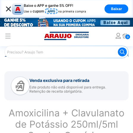
×
Baixe o APP e ganhe 5% OFF!
Baixar
cupom
Use o
APP5
na primeira compra
0
Araujo
Medicamentos
Remédios para Alergias e Infecçõ
Venda exclusiva para retirada
Este produto não está disponível para entrega.
Retenção de receita obrigatória.
Amoxicilina + Clavulanato
de Potássio 250ml/5ml