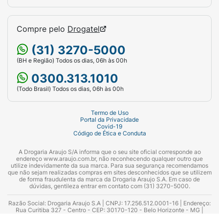
Compre pelo
Drogatel
(31) 3270-5000
(BH e Região) Todos os dias, 06h às 00h
0300.313.1010
(Todo Brasil) Todos os dias, 06h às 00h
Termo de Uso
Portal da Privacidade
Covid-19
Código de Ética e Conduta
A Drogaria Araujo S/A informa que o seu site oficial corresponde ao
endereço www.araujo.com.br, não reconhecendo qualquer outro que
utilize indevidamente da sua marca. Para sua segurança recomendamos
que não sejam realizadas compras em sites desconhecidos que se utilizem
de forma fraudulenta da marca da Drogaria Araujo S.A. Em caso de
dúvidas, gentileza entrar em contato com (31) 3270-5000.
Razão Social: Drogaria Araujo S.A | CNPJ: 17.256.512.0001-16 | Endereço:
Rua Curitiba 327 - Centro - CEP: 30170-120 - Belo Horizonte - MG |
Telefones: 0300.313.1010 e (31) 3270-5000 Horário de funcionamento -