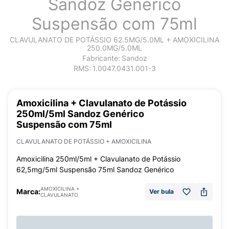
Sandoz Genérico
Suspensão com 75ml
CLAVULANATO DE POTÁSSIO 62.5MG/5.0ML + AMOXICILINA
250.0MG/5.0ML
Fabricante:
Sandoz
RMS:
1.0047.0431.001-3
Amoxicilina + Clavulanato de Potássio
250ml/5ml Sandoz Genérico
Suspensão com 75ml
CLAVULANATO DE POTÁSSIO + AMOXICILINA
Amoxicilina 250ml/5ml + Clavulanato de Potássio
62,5mg/5ml Suspensão 75ml Sandoz Genérico
AMOXICILINA +
Marca:
Ver bula
CLAVULANATO