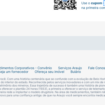
Use o
cupom
na primeira co
dimentos Corporativos - Convênio
Serviços Araujo
Fale Cono
Seja um fornecedor
Ofereça seu imóvel
Bulário
 você. Com uma história centenária que se confunde com a evolução de Belo Hori
s do interior do estado. Reconhecida pelos serviços inovadores e com um mix de 
trimônio dos mineiros. Essa trajetória de sucesso é também uma história de pion
 oferecer o plantão 24 horas (1933), a primeira a oferecer o serviço de telemarke
primeira rede a implantar o modelo drugstore. Na área de medicamentos, também nã
 novo para uma confiança antiga: de que na Araujo você sempre encontra medi