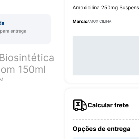
Amoxicilina 250mg Suspensã
Marca:
AMOXICILINA
da
 para entrega.
iosintética
com 150ml
0ML
Calcular frete
Opções de entrega