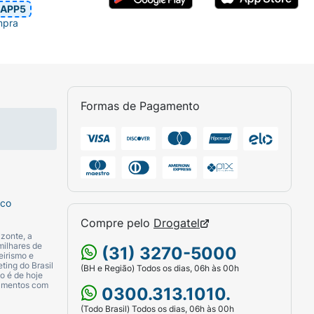
APP5
mpra
Formas de Pagamento
sco
Compre pelo
Drogatel
zonte, a
milhares de
(31) 3270-5000
eirismo e
ting do Brasil
(BH e Região) Todos os dias, 06h às 00h
o é de hoje
camentos com
0300.313.1010.
(Todo Brasil) Todos os dias, 06h às 00h