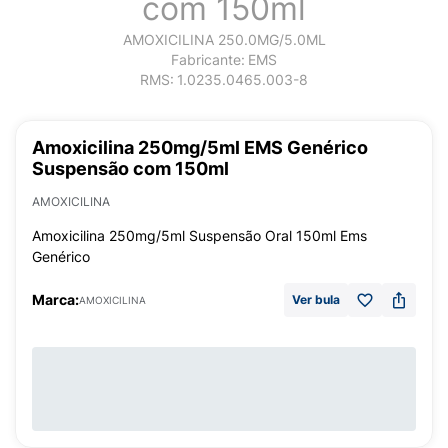
com 150ml
AMOXICILINA 250.0MG/5.0ML
Fabricante:
EMS
RMS:
1.0235.0465.003-8
Amoxicilina 250mg/5ml EMS Genérico
Suspensão com 150ml
AMOXICILINA
Amoxicilina 250mg/5ml Suspensão Oral 150ml Ems
Genérico
Marca:
Ver bula
AMOXICILINA