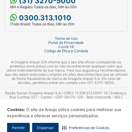
(31) 3270-5000
(BH e Região) Todos os dias, 06h às 00h
0300.313.1010
(Todo Brasil) Todos os dias, 06h às 00h
Termo de Uso
Portal da Privacidade
Covid-19
Código de Ética e Conduta
A Drogaria Araujo S/A informa que o seu site oficial corresponde ao
endereço www.araujo.com.br, não reconhecendo qualquer outro que
utilize indevidamente da sua marca. Para sua segurança recomendamos
que não sejam realizadas compras em sites desconhecidos que se utilizem
de forma fraudulenta da marca da Drogaria Araujo S.A. Em caso de
dúvidas, gentileza entrar em contato com (31) 3270-5000.
Razão Social: Drogaria Araujo S.A | CNPJ: 17.256.512.0001-16 | Endereço:
Rua Curitiba 327 - Centro - CEP: 30170-120 - Belo Horizonte - MG |
Telefones: 0300.313.1010 e (31) 3270-5000 Horário de funcionamento -
06:00h às 00:00h | Consultores técnicos responsáveis: Hairton Ayres
Cookies:
O site da Araujo utiliza cookies para melhorar sua
Azevedo Guimarães – CRF 10.965 | Yasmin Silva Alvarenga – CRF 52.584 -
Consultor substituto: Thiago Aguiar Pinheiro - CRF Nº 13.748. Alvará
experiência e oferecer serviços personalizados.
Sanitário: 2025020713 | Autorização de Funcionamento da Empresa (AFE):
7.16355-1
Permitir
Dispensar
Preferências de Cookies