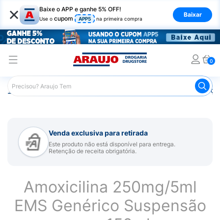
×
Baixe o APP e ganhe 5% OFF!
Baixar
cupom
Use o
APP5
na primeira compra
0
Araujo
Medicamentos
Remédios para Alergias e Infecçõ
Venda exclusiva para retirada
Este produto não está disponível para entrega.
Retenção de receita obrigatória.
Amoxicilina 250mg/5ml
EMS Genérico Suspensão