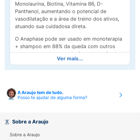
Monolaurina, Biotina, Vitamina B6, D-
Panthenol, aumentando o potencial de
vasodilatação e a área de treino dos ativos,
atuando sua cuidadosa direta.
O Anaphase pode ser usado em monoterapia
+ shampoo em 88% da queda com outros
tratamentos, aumentando 6x a absorção do
Ver mais...
Minoxidil².
Desenvolvido na França. Testado e aprovado
pelas dermatologistas. ¹Análise da assinatura
das associações em uso regular de
A Araujo tem de tudo.
tratamento antigo e posterior do Anaphase+
Posso te ajudar de alguma forma?
Shampoo 3 vezes na semana por 3 semanas.
Ingredientes:
Ruscus, Monolaurina, Biotina,
Sobre a Araujo
Vitamina B6, D-Panteno.
Sobre a Araujo