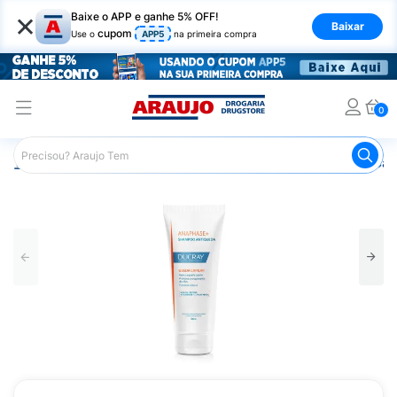
×
Baixe o APP e ganhe 5% OFF!
Baixar
cupom
Use o
APP5
na primeira compra
0
Araujo
Dermocosméticos
Dermocosméticos para os Cab