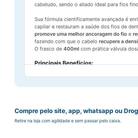
cabeludo, sendo o aliado ideal para fios fi
Sua fórmula cientificamente avançada é e
capilar e restauram a saúde dos fios de de
promove uma melhor ancoragem do fio
e
re
fazendo com que o cabelo
recupere a densi
O frasco de
400ml
com prática válvula dosa
Principais Benefícios:
Redução da Queda Capilar:
Atua de forma 
Melhor Ancoragem do Fio:
Fortalece a ba
Recuperação de Densidade:
Devolve a esp
Compre pelo site, app, whatsapp ou Drog
Retire na loja com agilidade e sem passar pelo caixa.
Complexo de Vitaminas:
Enriquecido com B
Ciência Dermatológica:
Desenvolvido na F