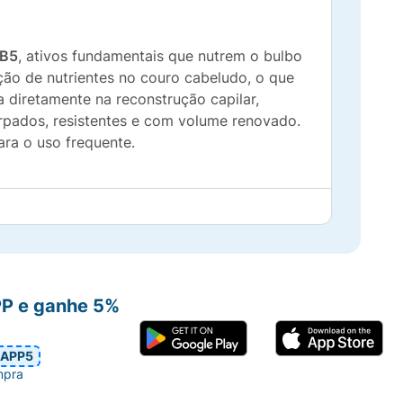
 B5
, ativos fundamentais que nutrem o bulbo
ção de nutrientes no couro cabeludo, o que
ua diretamente na reconstrução capilar,
orpados, resistentes e com volume renovado.
ara o uso frequente.
enção crônica.
mento prematuro dos fios.
PP e ganhe 5%
inos e minguados.
ar a saúde capilar.
APP5
mpra
 para máxima segurança e eficácia.