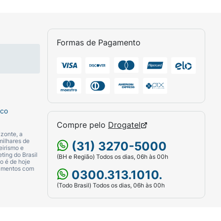
m desperdício.
Formas de Pagamento
 Massageie suavemente com a ponta dos
etrem de forma eficaz. Em seguida, enxágue
omendações do seu dermatologista.
sco
Compre pelo
Drogatel
zonte, a
milhares de
(31) 3270-5000
eirismo e
ting do Brasil
(BH e Região) Todos os dias, 06h às 00h
o é de hoje
camentos com
0300.313.1010.
(Todo Brasil) Todos os dias, 06h às 00h