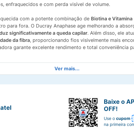
nos, enfraquecidos e com perda visível de volume.
nriquecida com a potente combinação de
Biotina e Vitamina
ntro para fora. O Ducray Anaphase age melhorando a absor
duz significativamente a queda capilar
. Além disso, ele at
dade da fibra
, proporcionando fios visivelmente mais enc
dora garante excelente rendimento e total conveniência p
Ver mais...
eficaz na interrupção do ciclo de queda na fase de manut
se do cabelo no couro cabeludo, minimizando o desprendi
Baixe o A
essura e a força à fibra capilar, encorpando os cabelos f
atel
OFF!
iotina e Vitamina B5 para nutrir profundamente e revitaliz
Use o
cupom
na primeira co
rança e rigorosamente testado sob controle dermatológico