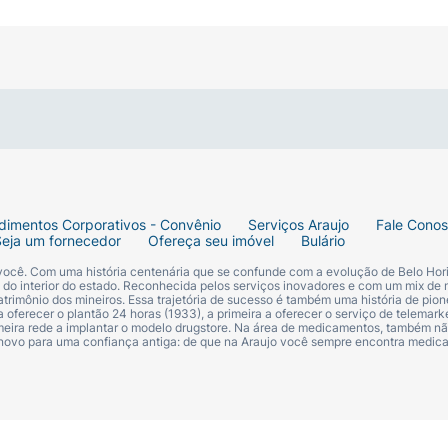
ico dosador (
pump
), facilitando a aplicação no banho se
que o Shampoo Ducray Anaphase sobre o couro cabeludo.
ular a microcirculação local e permitir que os ativos pen
. Pode ser utilizado diariamente ou de acordo com as rec
dimentos Corporativos - Convênio
Serviços Araujo
Fale Cono
Seja um fornecedor
Ofereça seu imóvel
Bulário
 você. Com uma história centenária que se confunde com a evolução de Belo Hori
s do interior do estado. Reconhecida pelos serviços inovadores e com um mix de 
trimônio dos mineiros. Essa trajetória de sucesso é também uma história de pion
 oferecer o plantão 24 horas (1933), a primeira a oferecer o serviço de telemarke
primeira rede a implantar o modelo drugstore. Na área de medicamentos, também nã
 novo para uma confiança antiga: de que na Araujo você sempre encontra medi
ncoragem.
se de manutenção) e enfraquecidos.