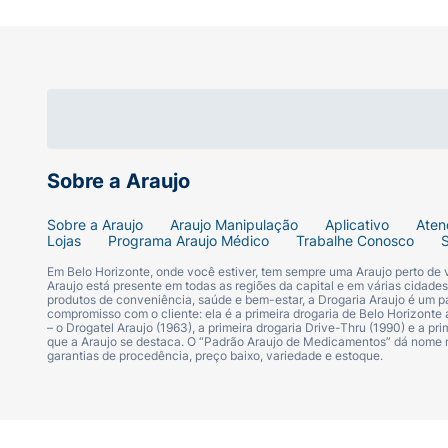
Embalagem Prática (400ml):
Frasco com b
Sugestão de Uso:
Com os cabelos totalmente molhados, apli
dedos por cerca de 2 a 3 minutos para estim
abundantemente até retirar todo o produto
Sobre a Araujo
Ficha Técnica:
Sobre a Araujo
Araujo Manipulação
Aplicativo
Aten
Lojas
Programa Araujo Médico
Trabalhe Conosco
Marca:
Ducray (Science Dermatologique).
Em Belo Horizonte, onde você estiver, tem sempre uma Araujo perto de
Araujo está presente em todas as regiões da capital e em várias cidade
produtos de conveniência, saúde e bem-estar, a Drogaria Araujo é um pa
compromisso com o cliente: ela é a primeira drogaria de Belo Horizonte a
Linha:
Anaphase.
– o Drogatel Araujo (1963), a primeira drogaria Drive-Thru (1990) e a 
que a Araujo se destaca. O “Padrão Araujo de Medicamentos” dá nome
garantias de procedência, preço baixo, variedade e estoque.
Produto:
Shampoo Capilar Antiqueda e A
Indicação:
Cabelos com queda crônica (fa