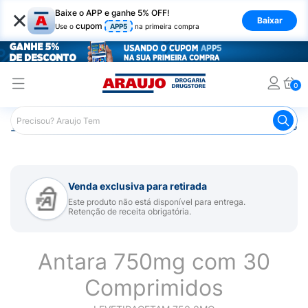
×
Baixe o APP e ganhe 5% OFF!
Baixar
cupom
Use o
APP5
na primeira compra
0
Araujo
Medicamentos
Remédio para Sistema Nervoso Ce
Venda exclusiva para retirada
Este produto não está disponível para entrega.
Retenção de receita obrigatória.
Antara 750mg com 30
Comprimidos