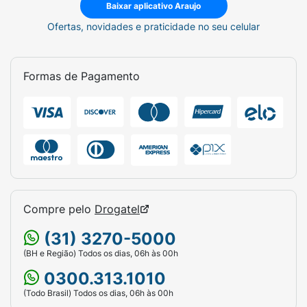
crianças com idade superior a 6 anos, com
Baixar aplicativo Araujo
epilepsia;
Ofertas, novidades e praticidade no seu celular
- Crises mioclônicas em adultos, adolescentes
e crianças com idade superior a 12 anos, com
Formas de Pagamento
epilepsia mioclônica juvenil;
- Crises tônico-clônicas primárias
generalizadas em adultos, adolescentes e
crianças com mais de 6 anos de idade com
epilepsia idiopática generalizada.
2. COMO ESTE MEDICAMENTO FUNCIONA?
O
mecanismo de ação do levetiracetam não
Compre pelo
Drogatel
está totalmente esclarecido.
(31) 3270-5000
3. QUANDO NÃO DEVO USAR ESTE
(BH e Região) Todos os dias, 06h às 00h
MEDICAMENTO?
Você não deve utilizar este
0300.313.1010
medicamento se você tem alergia ao
(Todo Brasil) Todos os dias, 06h às 00h
levetiracetam ou a outros derivados de