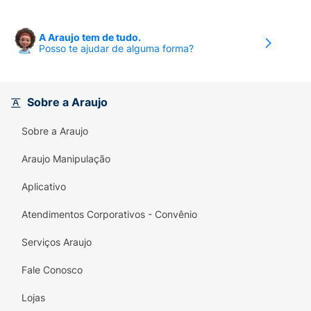
contém:
Levetiracetam............................................................
mgExcipientes q.s.p
A Araujo tem de tudo.
....................................................................................................
Posso te ajudar de alguma forma?
1 comprimido revestido.
Excipientes: croscarmelose sódica, dióxido de
Sobre a Araujo
silício, copovidona, macrogol, estearato de
magnésio, álcool polivinílico, talco, dióxido de
Sobre a Araujo
titânio e óxido de ferro amarelo.
Araujo Manipulação
Cada comprimido revestido de 750 mg
contém:
Levetiracetam.............................................................
Aplicativo
mgExcipientes q.s.p
Atendimentos Corporativos - Convênio
....................................................................................................
1 comprimido revestido.
Serviços Araujo
Excipientes: croscarmelose sódica, dióxido de
Fale Conosco
silício, copovidona, macrogol, estearato de
magnésio, álcool polivinílico, talco, dióxido de
Lojas