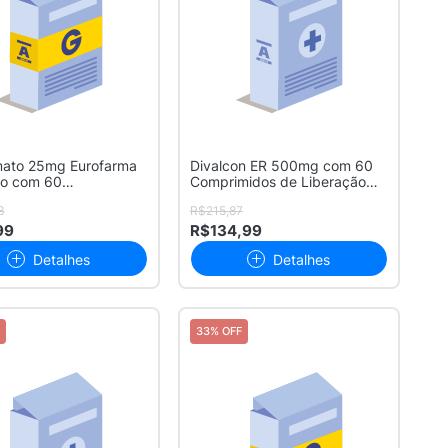
mato 25mg Eurofarma
Divalcon ER 500mg com 60
co com 60
Comprimidos de Liberação
midos
Prolong...
3
R$215,87
99
R$134,99
Detalhes
Detalhes
33% OFF