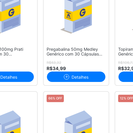
 100mg Prati
Pregabalina 50mg Medley
Topira
m 30
Genérico com 30 Cápsulas
Genéri
s
Duras
Compri
R$63,32
R$106,7
R$34,99
R$32,
Detalhes
Detalhes
66% OFF
12% OFF