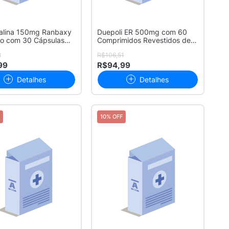
alina 150mg Ranbaxy
Duepoli ER 500mg com 60
co com 30 Cápsulas
Comprimidos Revestidos de
Liberaç...
8
R$106,51
99
R$94,99
Detalhes
Detalhes
10% OFF