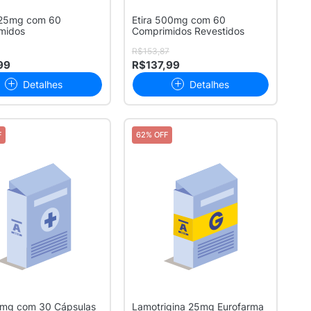
25mg com 60
Etira 500mg com 60
midos
Comprimidos Revestidos
R$153,87
99
R$137,99
Detalhes
Detalhes
F
62% OFF
50mg com 30 Cápsulas
Lamotrigina 25mg Eurofarma