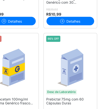
Genérico com 30
Comprimidos
R$29,02
99
R$10,99
Detalhes
Detalhes
66% OFF
Desc de Laboratório
racetam 100mg/ml
Prebictal 75mg com 60
ma Genérico frasco
Cápsulas Duras
0m...