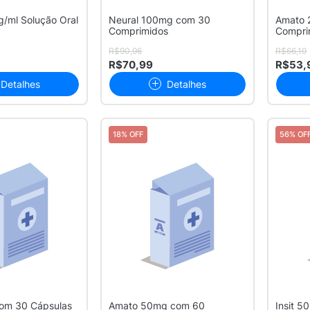
/ml Solução Oral
Neural 100mg com 30
Amato 
Comprimidos
Compri
R$90,96
R$66,19
R$70,99
R$53,
Detalhes
Detalhes
18% OFF
56% OF
com 30 Cápsulas
Amato 50mg com 60
Insit 