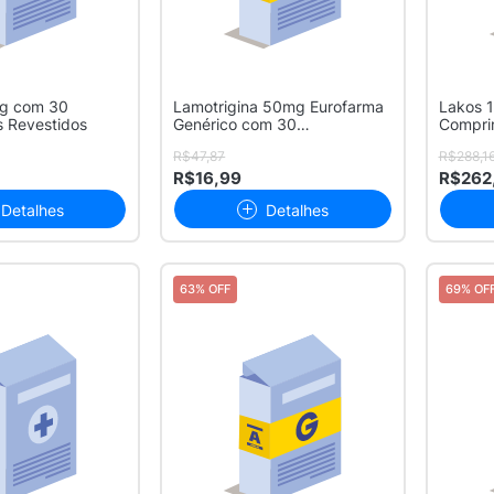
mg com 30
Lamotrigina 50mg Eurofarma
Lakos 
 Revestidos
Genérico com 30
Compri
Comprimidos
R$47,87
R$288,1
R$16,99
R$262
Detalhes
Detalhes
63% OFF
69% OF