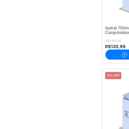
Biolab
1
Etoxin
1
Fenitoina
1
Hidantal
1
Iludral 750
Jolik
1
Comprimidos
Lavie
1
Sabril
1
R$144,96
Toduze
1
R$120,99
Torrent Genérico
1
Valproato
1
Vyndaqel
1
21% OFF