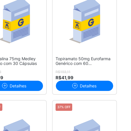
alina 75mg Medley
Topiramato 50mg Eurofarma
co com 30 Cápsulas
Genérico com 60
Comprimidos
6
R$193,11
99
R$41,99
Detalhes
Detalhes
F
37% OFF