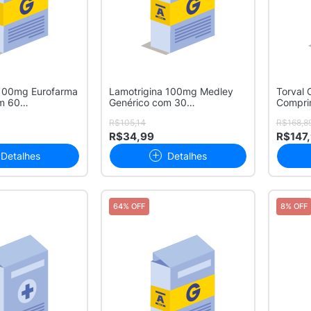
100mg Eurofarma
Lamotrigina 100mg Medley
Torval
m 60
Genérico com 30
Compri
s
Comprimidos
Liberaçã
R$105,14
R$168,8
R$34,99
R$147
Detalhes
Detalhes
64% OFF
8% OFF