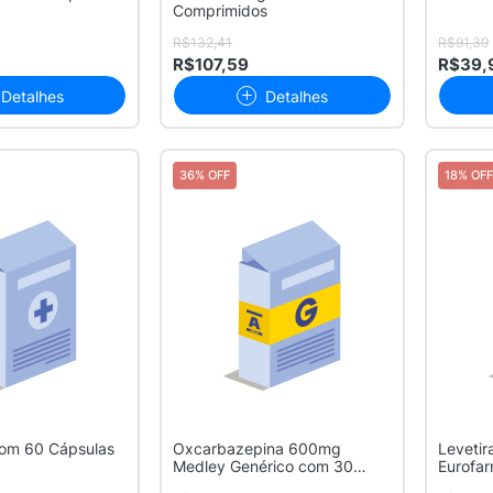
Comprimidos
R$132,41
R$91,39
R$107,59
R$39,
Detalhes
Detalhes
36% OFF
18% OFF
com 60 Cápsulas
Oxcarbazepina 600mg
Leveti
Medley Genérico com 30
Eurofar
Comprimidos Re...
com 15