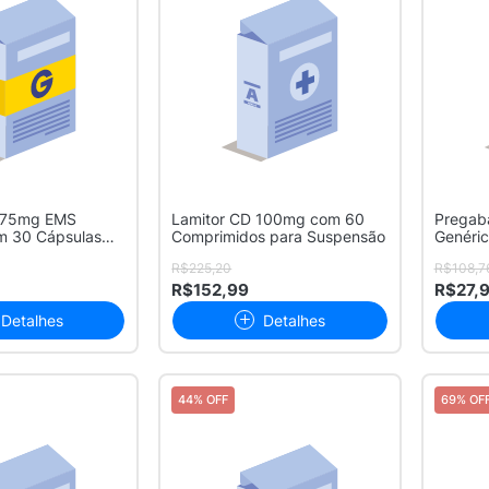
a 75mg EMS
Lamitor CD 100mg com 60
Pregab
m 30 Cápsulas
Comprimidos para Suspensão
Genéri
R$225,20
R$108,7
R$152,99
R$27,
Detalhes
Detalhes
44% OFF
69% OF