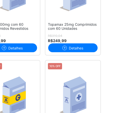
100mg com 60
Topamax 25mg Comprimidos
midos Revestidos
com 60 Unidades
6
R$310,04
,99
R$249,99
Detalhes
Detalhes
F
10% OFF