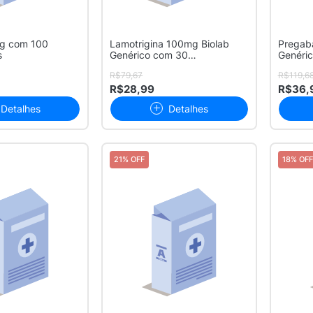
mg com 100
Lamotrigina 100mg Biolab
Pregab
s
Genérico com 30
Genéri
Comprimidos
Duras
R$79,67
R$119,6
R$28,99
R$36,
Detalhes
Detalhes
21% OFF
18% OFF