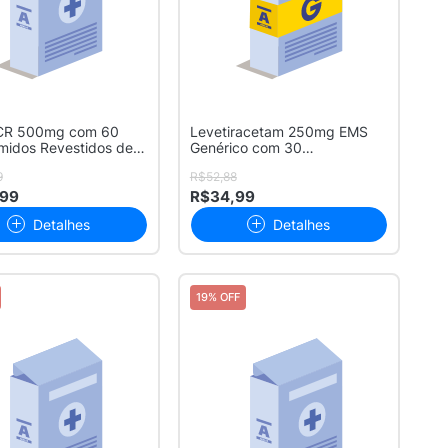
 CR 500mg com 60
Levetiracetam 250mg EMS
midos Revestidos de
Genérico com 30
...
Comprimidos Reves...
9
R$52,88
,99
R$34,99
Detalhes
Detalhes
19% OFF