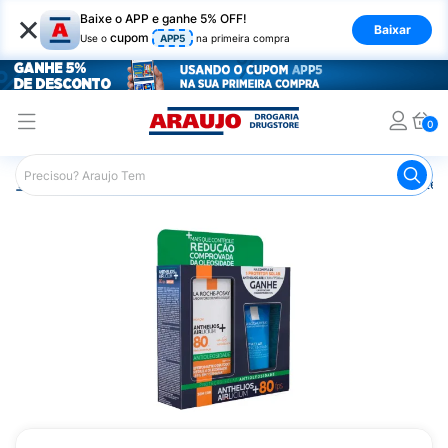
×
Baixe o APP e ganhe 5% OFF!
Baixar
cupom
Use o
APP5
na primeira compra
0
Araujo
Dermocosméticos
Cuidados com o Sol
Proteto