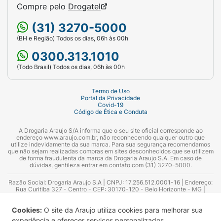
Compre pelo
Drogatel
(31) 3270-5000
(BH e Região) Todos os dias, 06h às 00h
0300.313.1010
(Todo Brasil) Todos os dias, 06h às 00h
Termo de Uso
Portal da Privacidade
Covid-19
Código de Ética e Conduta
A Drogaria Araujo S/A informa que o seu site oficial corresponde ao
endereço www.araujo.com.br, não reconhecendo qualquer outro que
utilize indevidamente da sua marca. Para sua segurança recomendamos
que não sejam realizadas compras em sites desconhecidos que se utilizem
de forma fraudulenta da marca da Drogaria Araujo S.A. Em caso de
dúvidas, gentileza entrar em contato com (31) 3270-5000.
Razão Social: Drogaria Araujo S.A | CNPJ: 17.256.512.0001-16 | Endereço:
Rua Curitiba 327 - Centro - CEP: 30170-120 - Belo Horizonte - MG |
Telefones: 0300.313.1010 e (31) 3270-5000 Horário de funcionamento -
06:00h às 00:00h | Consultores técnicos responsáveis: Hairton Ayres
Cookies:
O site da Araujo utiliza cookies para melhorar sua
Azevedo Guimarães – CRF 10.965 | Yasmin Silva Alvarenga – CRF 52.584 -
Consultor substituto: Thiago Aguiar Pinheiro - CRF Nº 13.748. Alvará
experiência e oferecer serviços personalizados.