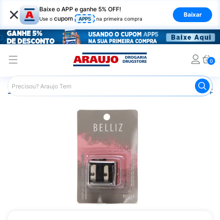
×
Baixe o APP e ganhe 5% OFF!
Baixar
cupom
Use o
APP5
na primeira compra
0
Araujo
Maquiagem
Acessórios para Maquiagem
Apon