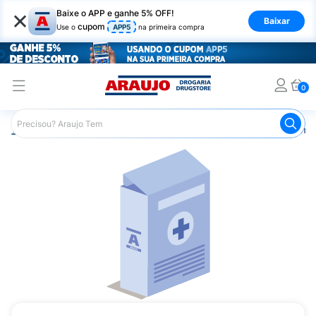
×
Baixe o APP e ganhe 5% OFF!
Baixar
cupom
Use o
APP5
na primeira compra
0
Araujo
Medicamentos
Remédios Cardiológicos
Reméd