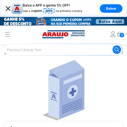
×
Baixe o APP e ganhe 5% OFF!
Baixar
cupom
Use o
APP5
na primeira compra
0
Araujo
Medicamentos
Remédios para Alergias e Infecçõ