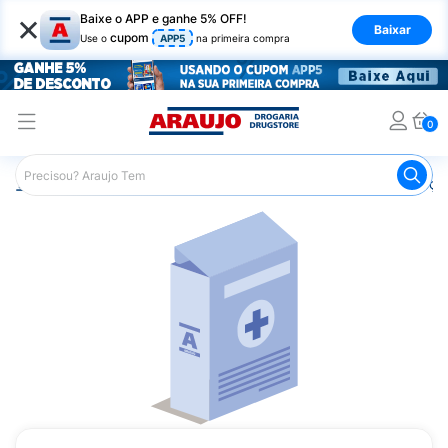
×
Baixe o APP e ganhe 5% OFF!
Baixar
cupom
Use o
APP5
na primeira compra
0
Araujo
Medicamentos
Remédios para Alergias e Infecçõ