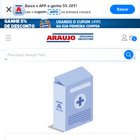
×
Baixe o APP e ganhe 5% OFF!
Baixar
cupom
Use o
APP5
na primeira compra
0
Araujo
Medicamentos
Remédios para Alergias e Infecçõ