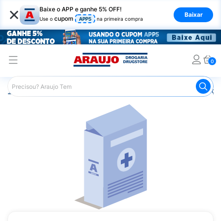
×
Baixe o APP e ganhe 5% OFF!
Baixar
cupom
Use o
APP5
na primeira compra
0
Araujo
Medicamentos
Remédios para Alergias e Infecçõ