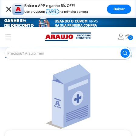
×
Baixe o APP e ganhe 5% OFF!
Baixar
cupom
Use o
APP5
na primeira compra
0
Araujo
Medicamentos
Remédios Cardiológicos
Reméd