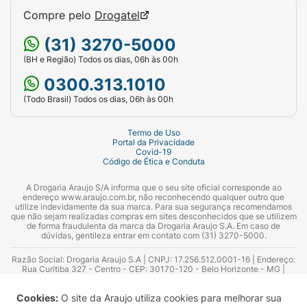
Compre pelo
Drogatel
da fórmula; se estiver grávida ou
amamentando; se tiver alterações graves no
(31) 3270-5000
fígado e/ou colestase (redução do fluxo biliar,
(BH e Região) Todos os dias, 06h às 00h
no qual surge uma cor amarelada na pele); se
0300.313.1010
tiver diabetes mellitus (tipo I ou II) ou
insuficiência renal moderada a grave (TGF <
(Todo Brasil) Todos os dias, 06h às 00h
60mL/min/1,73m2) e fizer uso de
medicamento contendo alisquireno.
Termo de Uso
Portal da Privacidade
Covid-19
4. O QUE DEVO SABER ANTES DE USAR
Código de Ética e Conduta
ESTE MEDICAMENTO?ATACAND deve ser
A Drogaria Araujo S/A informa que o seu site oficial corresponde ao
utilizado com cuidado nas seguintes
endereço www.araujo.com.br, não reconhecendo qualquer outro que
situações:
utilize indevidamente da sua marca. Para sua segurança recomendamos
que não sejam realizadas compras em sites desconhecidos que se utilizem
de forma fraudulenta da marca da Drogaria Araujo S.A. Em caso de
- Pacientes com pressão arterial baixa
dúvidas, gentileza entrar em contato com (31) 3270-5000.
(hipotensão) devido à insuficiência cardíaca
Razão Social: Drogaria Araujo S.A | CNPJ: 17.256.512.0001-16 | Endereço:
ou com redução do volume de sangue dentro
Rua Curitiba 327 - Centro - CEP: 30170-120 - Belo Horizonte - MG |
Telefones: 0300.313.1010 e (31) 3270-5000 Horário de funcionamento -
dos vasos sanguíneos.
06:00h às 00:00h | Consultores técnicos responsáveis: Hairton Ayres
Cookies:
O site da Araujo utiliza cookies para melhorar sua
Azevedo Guimarães – CRF 10.965 | Yasmin Silva Alvarenga – CRF 52.584 -