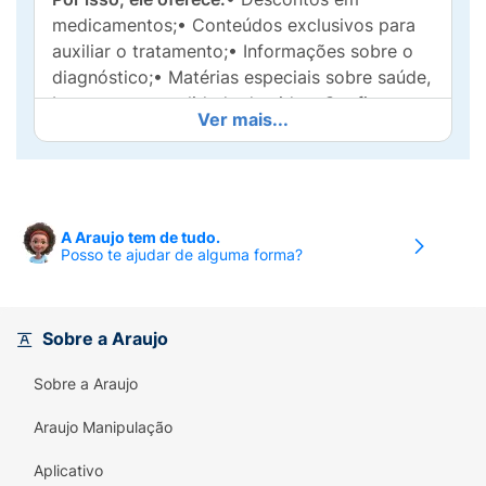
medicamentos;• Conteúdos exclusivos para
auxiliar o tratamento;• Informações sobre o
diagnóstico;• Matérias especiais sobre saúde,
bem-estar e qualidade de vida.• Confira a
Ver mais...
farmácia mais próxima de você;
ATACAND
I) IDENTIFICAÇÃO DO MEDICAMENTO
A Araujo tem de tudo.
Posso te ajudar de alguma forma?
ATACAND candesartana cilexetila.
APRESENTAÇÕES:
Comprimidos de 8 mg em
embalagem com 30
Sobre a Araujo
comprimidos.Comprimidos de 16 mg em
embalagens com 20 ou 30 comprimidos.
Sobre a Araujo
VIA ORALUSO ADULTO
Araujo Manipulação
COMPOSIÇÃO:
Aplicativo