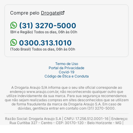
reduz a quantidade de líquidos corporais e
Compre pelo
Drogatel
assim diminui o volume de sangue expelido
pelo coração por minuto. Consequentemente,
(31) 3270-5000
ela reduz a pressão arterial. Durante
(BH e Região) Todos os dias, 06h às 00h
tratamento prolongado, o relaxamento dos
0300.313.1010
vasos sanguíneos contribui para a redução da
pressão alta.
(Todo Brasil) Todos os dias, 06h às 00h
A candesartana e a hidroclorotiazida têm
Termo de Uso
efeitos somatórios no controle da pressão
Portal da Privacidade
Covid-19
alta. Em pacientes com pressão alta,
Código de Ética e Conduta
ATACAND HCT causa uma diminuição eficaz
A Drogaria Araujo S/A informa que o seu site oficial corresponde ao
e prolongada da pressão arterial, sem
endereço www.araujo.com.br, não reconhecendo qualquer outro que
aumentar os batimentos do coração. Após a
utilize indevidamente da sua marca. Para sua segurança recomendamos
que não sejam realizadas compras em sites desconhecidos que se utilizem
administração de uma única dose de
de forma fraudulenta da marca da Drogaria Araujo S.A. Em caso de
dúvidas, gentileza entrar em contato com (31) 3270-5000.
ATACAND HCT, a diminuição da pressão
geralmente ocorre dentro de 2 horas. Com o
Razão Social: Drogaria Araujo S.A | CNPJ: 17.256.512.0001-16 | Endereço:
Rua Curitiba 327 - Centro - CEP: 30170-120 - Belo Horizonte - MG |
tratamento contínuo, a redução máxima da
Telefones: 0300.313.1010 e (31) 3270-5000 Horário de funcionamento -
06:00h às 00:00h | Consultores técnicos responsáveis: Hairton Ayres
pressão sanguínea é atingida dentro de 4