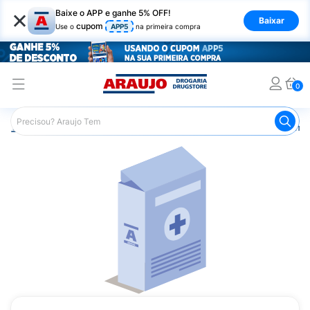
×
Baixe o APP e ganhe 5% OFF!
Baixar
cupom
Use o
APP5
na primeira compra
0
Araujo
Medicamentos
Remédios Cardiológicos
Reméd