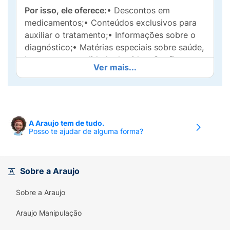
Por isso, ele oferece:
• Descontos em
medicamentos;• Conteúdos exclusivos para
auxiliar o tratamento;• Informações sobre o
diagnóstico;• Matérias especiais sobre saúde,
bem-estar e qualidade de vida.• Confira a
Ver mais...
farmácia mais próxima de você;
ATACAND HCT
Comprimidos simples 8 mg/12,5 mg e 16
A Araujo tem de tudo.
mg/12,5 mg.
Posso te ajudar de alguma forma?
I) IDENTIFICAÇÃO DO MEDICAMENTO
ATACAND HCT
Candesartana cilexetila +
Sobre a Araujo
hidroclorotiazida.
Sobre a Araujo
APRESENTAÇÕES:
Comprimidos de 8/12,5 mg
ou 16/12,5 mg em embalagens com 20 ou 30
Araujo Manipulação
comprimidos.