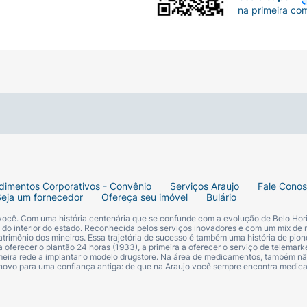
na primeira co
dimentos Corporativos - Convênio
Serviços Araujo
Fale Cono
Seja um fornecedor
Ofereça seu imóvel
Bulário
 você. Com uma história centenária que se confunde com a evolução de Belo Hori
s do interior do estado. Reconhecida pelos serviços inovadores e com um mix de 
trimônio dos mineiros. Essa trajetória de sucesso é também uma história de pion
 oferecer o plantão 24 horas (1933), a primeira a oferecer o serviço de telemarke
primeira rede a implantar o modelo drugstore. Na área de medicamentos, também nã
 novo para uma confiança antiga: de que na Araujo você sempre encontra medi