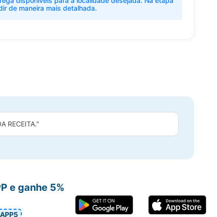
rega disponíveis para a localidade desejada. Na etapa
dir de maneira mais detalhada.
 RECEITA."
PP e ganhe 5%
APP5