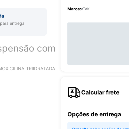
Marca:
ATAK
da
 para entrega.
uspensão com
OXICILINA TRIIDRATADA
Calcular frete
Opções de entrega