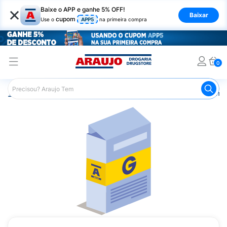
×
Baixe o APP e ganhe 5% OFF!
Baixar
cupom
Use o
APP5
na primeira compra
0
Araujo
Medicamentos
Remédios Cardiológicos
Reméd