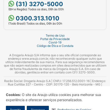
(31) 3270-5000
(BH e Região) Todos os dias, 06h às 00h
0300.313.1010
(Todo Brasil) Todos os dias, 06h às 00h
Termo de Uso
Portal da Privacidade
Covid-19
Código de Ética e Conduta
A Drogaria Araujo S/A informa que o seu site oficial corresponde ao
endereço www.araujo.com.br, não reconhecendo qualquer outro que
utilize indevidamente da sua marca. Para sua segurança recomendamos
que não sejam realizadas compras em sites desconhecidos que se utilizem
de forma fraudulenta da marca da Drogaria Araujo S.A. Em caso de
dúvidas, gentileza entrar em contato com (31) 3270-5000.
Razão Social: Drogaria Araujo S.A | CNPJ: 17.256.512.0001-16 | Endereço:
Rua Curitiba 327 - Centro - CEP: 30170-120 - Belo Horizonte - MG |
Telefones: 0300.313.1010 e (31) 3270-5000 Horário de funcionamento -
06:00h às 00:00h | Consultores técnicos responsáveis: Hairton Ayres
Cookies:
O site da Araujo utiliza cookies para melhorar sua
Azevedo Guimarães – CRF 10.965 | Yasmin Silva Alvarenga – CRF 52.584 -
Consultor substituto: Thiago Aguiar Pinheiro - CRF Nº 13.748. Alvará
experiência e oferecer serviços personalizados.
Sanitário: 2025020713 | Autorização de Funcionamento da Empresa (AFE):
7.16355-1
Permitir
Dispensar
Preferências de Cookies