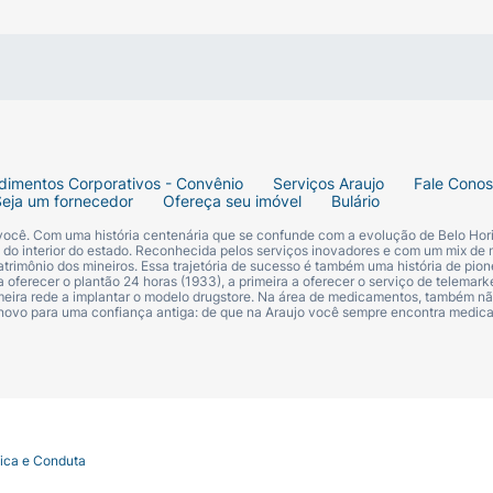
dimentos Corporativos - Convênio
Serviços Araujo
Fale Cono
Seja um fornecedor
Ofereça seu imóvel
Bulário
 você. Com uma história centenária que se confunde com a evolução de Belo Hori
s do interior do estado. Reconhecida pelos serviços inovadores e com um mix de 
trimônio dos mineiros. Essa trajetória de sucesso é também uma história de pion
 oferecer o plantão 24 horas (1933), a primeira a oferecer o serviço de telemarke
primeira rede a implantar o modelo drugstore. Na área de medicamentos, também nã
 novo para uma confiança antiga: de que na Araujo você sempre encontra medi
ele iluminada em qualquer estação do ano com a confianç
tica e Conduta