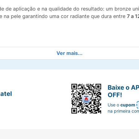
ade de aplicação e na qualidade do resultado: um bronze 
age na pele garantindo uma cor radiante que dura entre
7 a 1
Ver mais...
 fases garante uma textura leve e secagem rápida, além d
porcionar um tom médio, perfeito para quem está começan
Baixe o A
ria. Com apenas uma aplicação, desfrute do seu bronzead
atel
OFF!
Use o
cupom
os sem os riscos do envelhecimento precoce causado pelo
na primeira co
 misturar as duas fases, aplicar o spray na luva aplicad
s circulares. Deixe agir pelo tempo indicado na embalage