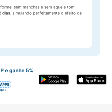
uniforme, sem manchas e sem aquele tom
2 dias
, simulando perfeitamente o efeito de
e hidratar enquanto bronzeia.
do ou prefere um visual "sun-kissed"
PP e ganhe 5%
o por até 12 dias.
APP5
 sol.
mpra
ora (recomendado para evitar manchas nas
m para revelar o seu bronzeado.