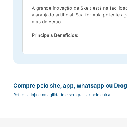
A grande inovação da Skelt está na facilid
alaranjado artificial. Sua fórmula potente 
dias de verão.
Principais Benefícios:
Tecnologia Bifásica:
A combinação de duas
Resultado Natural:
Desenvolvido para pro
(beijada pelo sol).
Longa Duração:
Esqueça a manutenção diá
Compre pelo site, app, whatsapp ou Drog
Retire na loja com agilidade e sem passar pelo caixa.
Aplicação Segura:
Obtenha a cor dos sonh
Como Usar:
Basta agitar bem o produto para
mãos) e espalhar pelo corpo com movimento