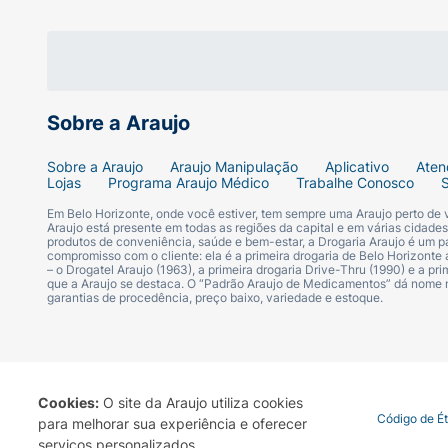
Especificações Técnicas:
Marca:
Skelt
Tipo:
Autobronzeador Corporal Bifásico
Sobre a Araujo
Intensidade:
Médio
Sobre a Araujo
Araujo Manipulação
Aplicativo
Aten
Lojas
Programa Araujo Médico
Trabalhe Conosco
Volume:
120ml
Em Belo Horizonte, onde você estiver, tem sempre uma Araujo perto de
Araujo está presente em todas as regiões da capital e em várias cidade
produtos de conveniência, saúde e bem-estar, a Drogaria Araujo é um pa
Apresentação:
Frasco com Spray
compromisso com o cliente: ela é a primeira drogaria de Belo Horizonte a
– o Drogatel Araujo (1963), a primeira drogaria Drive-Thru (1990) e a 
que a Araujo se destaca. O “Padrão Araujo de Medicamentos” dá nome
Transforme sua autoestima e garanta uma p
garantias de procedência, preço baixo, variedade e estoque.
Brasil.
Cookies:
O site da Araujo utiliza cookies
Termo de Uso
Portal da Privacidade
Covid-19
Código de É
para melhorar sua experiência e oferecer
serviços personalizados.