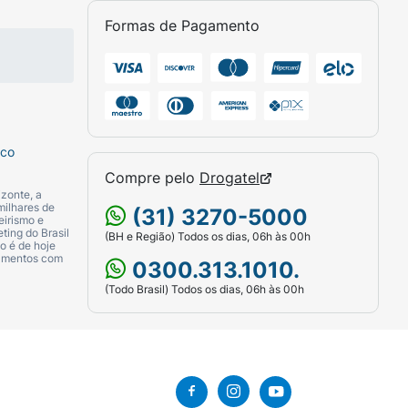
Formas de Pagamento
sco
Compre pelo
Drogatel
zonte, a
milhares de
(31) 3270-5000
eirismo e
ting do Brasil
(BH e Região) Todos os dias, 06h às 00h
o é de hoje
camentos com
0300.313.1010.
a da marca líder em autobronzeamento no
(Todo Brasil) Todos os dias, 06h às 00h