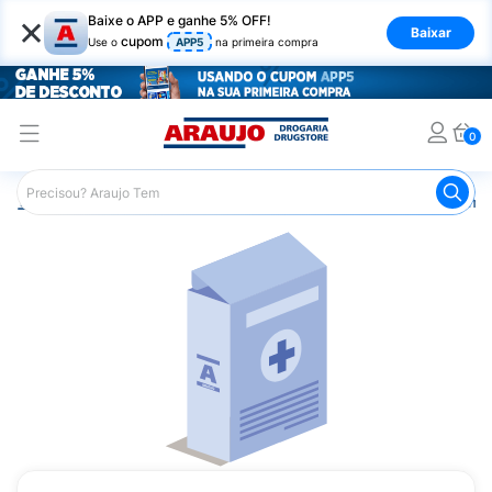
×
Baixe o APP e ganhe 5% OFF!
Baixar
cupom
Use o
APP5
na primeira compra
0
Araujo
Medicamentos
Remédios Cardiológicos
Reméd