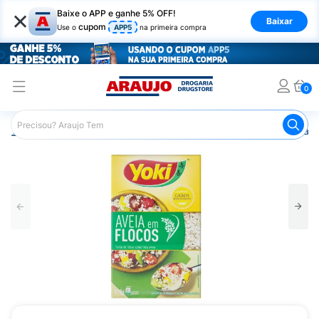
×
Baixe o APP e ganhe 5% OFF!
Baixar
cupom
Use o
APP5
na primeira compra
0
Araujo
Nutrição Saudável
Alimentos Naturais
Aveia