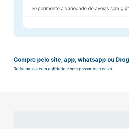
Experimente a variedade de aveias sem glúte
Saudável como se sentir bem.
Ingredientes: Aveia em flocos finos sem glú
Alérgicos:
Compre pelo site, app, whatsapp ou Drog
Contém Glúten* :
Retire na loja com agilidade e sem passar pelo caixa.
Não Contém
Aromatizante* :
Não Contém
Contém Lactose* :