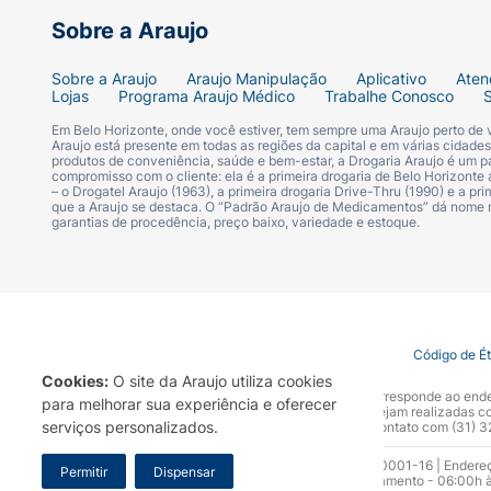
Não Contém
Sobre a Araujo
Contém Aveia :
Sobre a Araujo
Araujo Manipulação
Aplicativo
Aten
Lojas
Programa Araujo Médico
Trabalhe Conosco
Contém
Em Belo Horizonte, onde você estiver, tem sempre uma Araujo perto de
Araujo está presente em todas as regiões da capital e em várias cidade
produtos de conveniência, saúde e bem-estar, a Drogaria Araujo é um pa
Contém Castanha-de-Caju :
compromisso com o cliente: ela é a primeira drogaria de Belo Horizonte a
– o Drogatel Araujo (1963), a primeira drogaria Drive-Thru (1990) e a 
que a Araujo se destaca. O “Padrão Araujo de Medicamentos” dá nome
Pode Conter
garantias de procedência, preço baixo, variedade e estoque.
Contém Castanha-do-Pará :
Pode Conter
Termo de Uso
Portal da Privacidade
Covid-19
Código de É
Cookies:
O site da Araujo utiliza cookies
Informação Complementar Alérgicos :
A Drogaria Araujo S/A informa que o seu site oficial corresponde ao e
para melhorar sua experiência e oferecer
marca. Para sua segurança recomendamos que não sejam realizadas com
serviços personalizados.
Araujo S.A. Em caso de dúvidas, gentileza entrar em contato com (31)
Contém aveia (sem glúten).
Razão Social: Drogaria Araujo S.A | CNPJ: 17.256.512.0001-16 | Endere
Permitir
Dispensar
0300.313.1010 e (31) 3270-5000 Horário de funcionamento - 06:00h à