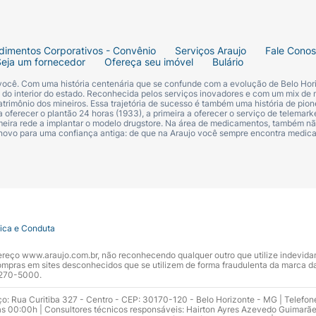
dimentos Corporativos - Convênio
Serviços Araujo
Fale Cono
Seja um fornecedor
Ofereça seu imóvel
Bulário
 você. Com uma história centenária que se confunde com a evolução de Belo Hori
s do interior do estado. Reconhecida pelos serviços inovadores e com um mix de 
trimônio dos mineiros. Essa trajetória de sucesso é também uma história de pion
 oferecer o plantão 24 horas (1933), a primeira a oferecer o serviço de telemarke
primeira rede a implantar o modelo drugstore. Na área de medicamentos, também nã
 novo para uma confiança antiga: de que na Araujo você sempre encontra medi
tica e Conduta
ndereço www.araujo.com.br, não reconhecendo qualquer outro que utilize indevid
pras em sites desconhecidos que se utilizem de forma fraudulenta da marca d
 3270-5000.
ço: Rua Curitiba 327 - Centro - CEP: 30170-120 - Belo Horizonte - MG | Telefon
s 00:00h | Consultores técnicos responsáveis: Hairton Ayres Azevedo Guimarã