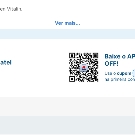
n Vitalin.
Ver mais...
ten.
Baixe o A
atel
OFF!
Use o
cupom
na primeira co