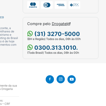
sco
Compre pelo
Drogatel
zonte, a
milhares de
(31) 3270-5000
eirismo e
ting do Brasil
(BH e Região) Todos os dias, 06h às 00h
o é de hoje
camentos com
0300.313.1010.
(Todo Brasil) Todos os dias, 06h às 00h
amente da sua
a Drogaria
es:
es – CRF