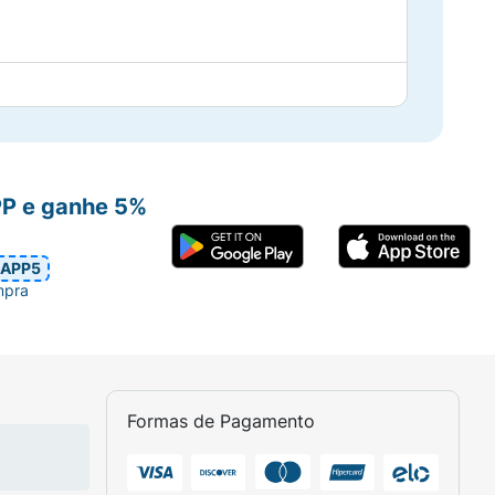
PP e ganhe 5%
APP5
mpra
Formas de Pagamento