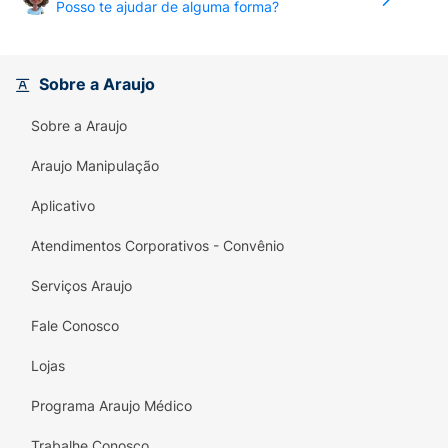
Posso te ajudar de alguma forma?
A composição única inclui Niacinamida, P-
Refinyl e Monolaurina, que juntos
proporcionam benefícios antioxidantes,
Sobre a Araujo
reduzindo os poros da pele.
Sobre a Araujo
É a escolha perfeita para adolescentes e
adultos que lidam com peles sensíveis ou
Araujo Manipulação
sensibilizadas por tratamentos
Aplicativo
dermatológicos que precisam de um
hidratante para pele oleosa.
Atendimentos Corporativos - Convênio
Benefícios Principais
Serviços Araujo
24 horas de hidratação
Fale Conosco
Reduz a aparência dos poros
Lojas
Controla a oleosidade
Programa Araujo Médico
76% da pele mais preenchida
Trabalhe Conosco