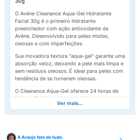
30g
O Avène Cleanance Aqua-Gel Hidratante
Facial 30g é o primeiro hidratante
preenchedor com ação antioxidante da
Avène. Desenvolvido para peles mistas,
oleosas e com imperfeições.
Sua inovadora textura "aqua-gel" garante uma
absorção veloz, deixando a pele mais limpa e
sem resíduos oleosos. É ideal para peles com
tendência de se tornarem oleosas.
O Cleanance Aqua-Gel oferece 24 horas de
hidratação intensa sem obstruir os poros,
Ver mais...
garantindo mais leveza e conforto.
Enriquecido com a poderosa Água Termal
Avène, seu uso acalma e reequilibra o aspecto
da sua pele, diminuindo a irritação e a
sensibilidade.
A Araujo tem de tudo.