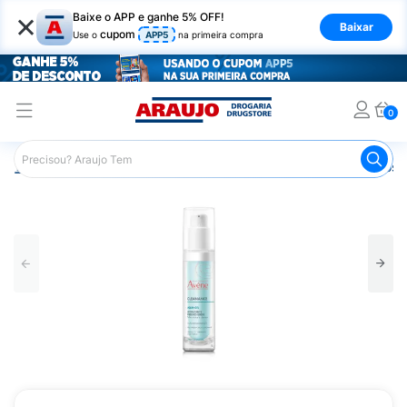
×
Baixe o APP e ganhe 5% OFF!
Baixar
cupom
Use o
APP5
na primeira compra
0
Araujo
Dermocosméticos
Dermocosméticos para o Rost