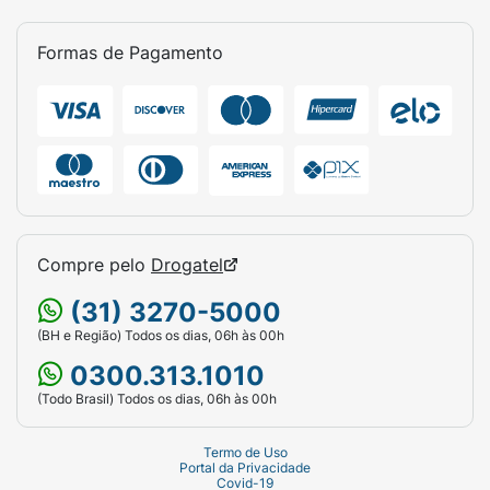
oleosas, como o Avène Cleanance Gel de
Limpeza. Também limpe a pele
Formas de Pagamento
adequadamente antes de hidratar. Dessa
forma, sua pele vai absorver melhor os ativos
do produto.
Compre pelo
Drogatel
(31) 3270-5000
(BH e Região) Todos os dias, 06h às 00h
0300.313.1010
(Todo Brasil) Todos os dias, 06h às 00h
Termo de Uso
Portal da Privacidade
Covid-19