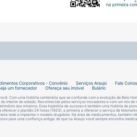
na primeira co
dimentos Corporativos - Convênio
Serviços Araujo
Fale Cono
Seja um fornecedor
Ofereça seu imóvel
Bulário
 você. Com uma história centenária que se confunde com a evolução de Belo Hori
s do interior do estado. Reconhecida pelos serviços inovadores e com um mix de 
trimônio dos mineiros. Essa trajetória de sucesso é também uma história de pion
 oferecer o plantão 24 horas (1933), a primeira a oferecer o serviço de telemarke
primeira rede a implantar o modelo drugstore. Na área de medicamentos, também nã
 novo para uma confiança antiga: de que na Araujo você sempre encontra medi