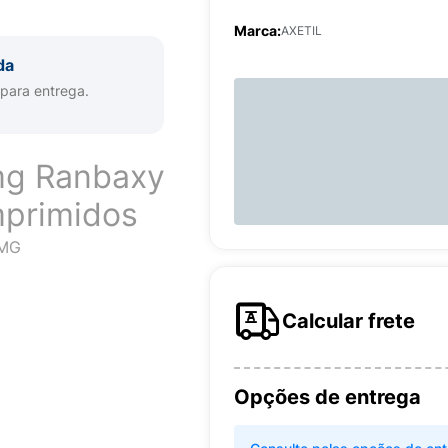
Marca:
AXETIL
da
 para entrega.
mg Ranbaxy
primidos
0MG
Calcular frete
Opções de entrega