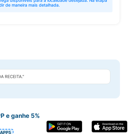
rega disponíveis para a localidade desejada. Na etapa
dir de maneira mais detalhada.
 RECEITA."
PP e ganhe 5%
APP5