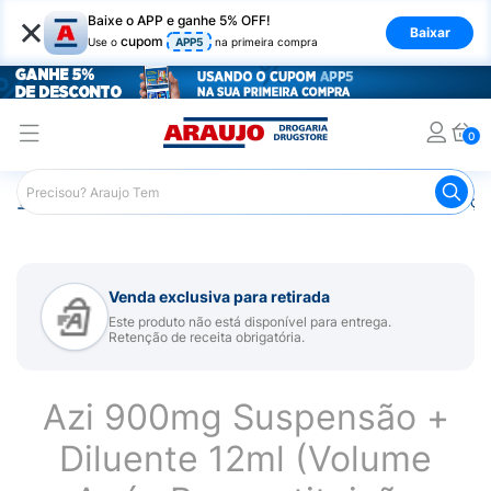
×
Baixe o APP e ganhe 5% OFF!
Baixar
cupom
Use o
APP5
na primeira compra
0
Araujo
Medicamentos
Remédios para Alergias e Infecçõ
Venda exclusiva para retirada
Este produto não está disponível para entrega.
Retenção de receita obrigatória.
Azi 900mg Suspensão +
Diluente 12ml (Volume