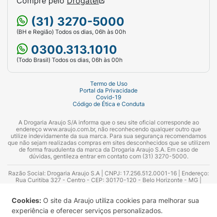
Compre pelo
Drogatel
(31) 3270-5000
(BH e Região) Todos os dias, 06h às 00h
0300.313.1010
(Todo Brasil) Todos os dias, 06h às 00h
Termo de Uso
Portal da Privacidade
Covid-19
Código de Ética e Conduta
A Drogaria Araujo S/A informa que o seu site oficial corresponde ao
endereço www.araujo.com.br, não reconhecendo qualquer outro que
utilize indevidamente da sua marca. Para sua segurança recomendamos
que não sejam realizadas compras em sites desconhecidos que se utilizem
de forma fraudulenta da marca da Drogaria Araujo S.A. Em caso de
dúvidas, gentileza entrar em contato com (31) 3270-5000.
Razão Social: Drogaria Araujo S.A | CNPJ: 17.256.512.0001-16 | Endereço:
Rua Curitiba 327 - Centro - CEP: 30170-120 - Belo Horizonte - MG |
Telefones: 0300.313.1010 e (31) 3270-5000 Horário de funcionamento -
06:00h às 00:00h | Consultores técnicos responsáveis: Hairton Ayres
Cookies:
O site da Araujo utiliza cookies para melhorar sua
Azevedo Guimarães – CRF 10.965 | Yasmin Silva Alvarenga – CRF 52.584 -
Consultor substituto: Thiago Aguiar Pinheiro - CRF Nº 13.748. Alvará
experiência e oferecer serviços personalizados.
Sanitário: 2025020713 | Autorização de Funcionamento da Empresa (AFE):