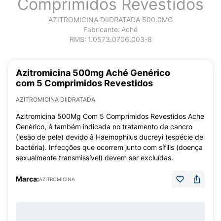
Comprimidos Revestidos
AZITROMICINA DIIDRATADA 500.0MG
Fabricante:
Aché
RMS:
1.0573.0706.003-8
Azitromicina 500mg Aché Genérico
com 5 Comprimidos Revestidos
AZITROMICINA DIIDRATADA
Azitromicina 500Mg Com 5 Comprimidos Revestidos Ache
Genérico, é também indicada no tratamento de cancro
(lesão de pele) devido à Haemophilus ducreyi (espécie de
bactéria). Infecções que ocorrem junto com sífilis (doença
sexualmente transmissível) devem ser excluídas.
Marca:
AZITROMICINA