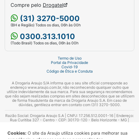
Compre pelo
Drogatel
(31) 3270-5000
(BH e Região) Todos os dias, 06h às 00h
0300.313.1010
(Todo Brasil) Todos os dias, 06h às 00h
Termo de Uso
Portal da Privacidade
Covid-19
Código de Ética e Conduta
A Drogaria Araujo S/A informa que o seu site oficial corresponde ao
endereço www.araujo.com.br, não reconhecendo qualquer outro que
utilize indevidamente da sua marca. Para sua segurança recomendamos
que não sejam realizadas compras em sites desconhecidos que se utilizem
de forma fraudulenta da marca da Drogaria Araujo S.A. Em caso de
dúvidas, gentileza entrar em contato com (31) 3270-5000.
Razão Social: Drogaria Araujo S.A | CNPJ: 17.256.512.0001-16 | Endereço:
Rua Curitiba 327 - Centro - CEP: 30170-120 - Belo Horizonte - MG |
Telefones: 0300.313.1010 e (31) 3270-5000 Horário de funcionamento -
06:00h às 00:00h | Consultores técnicos responsáveis: Hairton Ayres
Cookies:
O site da Araujo utiliza cookies para melhorar sua
Azevedo Guimarães – CRF 10.965 | Yasmin Silva Alvarenga – CRF 52.584 -
Consultor substituto: Thiago Aguiar Pinheiro - CRF Nº 13.748. Alvará