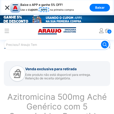
×
Baixe o APP e ganhe 5% OFF!
Baixar
cupom
Use o
APP5
na primeira compra
0
Araujo
Medicamentos
Remédios para Alergias e Infecçõ
Venda exclusiva para retirada
Este produto não está disponível para entrega.
Retenção de receita obrigatória.
Azitromicina 500mg Aché
Genérico com 5