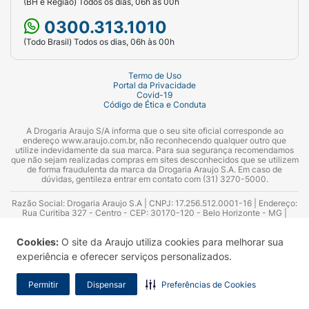
(BH e Região) Todos os dias, 06h às 00h
0300.313.1010
(Todo Brasil) Todos os dias, 06h às 00h
Termo de Uso
Portal da Privacidade
Covid-19
Código de Ética e Conduta
A Drogaria Araujo S/A informa que o seu site oficial corresponde ao
endereço www.araujo.com.br, não reconhecendo qualquer outro que
utilize indevidamente da sua marca. Para sua segurança recomendamos
que não sejam realizadas compras em sites desconhecidos que se utilizem
de forma fraudulenta da marca da Drogaria Araujo S.A. Em caso de
dúvidas, gentileza entrar em contato com (31) 3270-5000.
Razão Social: Drogaria Araujo S.A | CNPJ: 17.256.512.0001-16 | Endereço:
Rua Curitiba 327 - Centro - CEP: 30170-120 - Belo Horizonte - MG |
Telefones: 0300.313.1010 e (31) 3270-5000 Horário de funcionamento -
06:00h às 00:00h | Consultores técnicos responsáveis: Hairton Ayres
Cookies:
O site da Araujo utiliza cookies para melhorar sua
Azevedo Guimarães – CRF 10.965 | Yasmin Silva Alvarenga – CRF 52.584 -
Consultor substituto: Thiago Aguiar Pinheiro - CRF Nº 13.748. Alvará
experiência e oferecer serviços personalizados.
Sanitário: 2025020713 | Autorização de Funcionamento da Empresa (AFE):
7.16355-1
Permitir
Dispensar
Preferências de Cookies