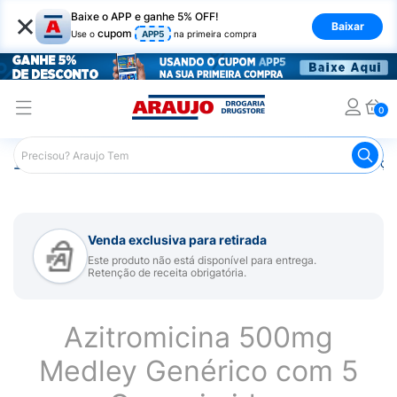
×
Baixe o APP e ganhe 5% OFF!
Baixar
cupom
Use o
APP5
na primeira compra
0
Araujo
Medicamentos
Remédios para Alergias e Infecçõ
Venda exclusiva para retirada
Este produto não está disponível para entrega.
Retenção de receita obrigatória.
Azitromicina 500mg
Medley Genérico com 5