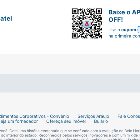
Baixe o A
atel
OFF!
Use o
cupom
na primeira co
dimentos Corporativos - Convênio
Serviços Araujo
Fale Cono
Seja um fornecedor
Ofereça seu imóvel
Bulário
 você. Com uma história centenária que se confunde com a evolução de Belo Hori
s do interior do estado. Reconhecida pelos serviços inovadores e com um mix de 
trimônio dos mineiros. Essa trajetória de sucesso é também uma história de pion