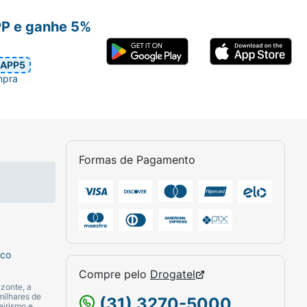
PP e ganhe 5%
APP5
mpra
Formas de Pagamento
sco
Compre pelo
Drogatel
zonte, a
milhares de
(31) 3270-5000
eirismo e