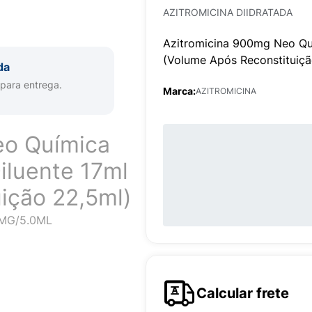
AZITROMICINA DIIDRATADA
Azitromicina 900mg Neo Qu
(Volume Após Reconstituiçã
da
 para entrega.
Marca:
AZITROMICINA
eo Química
iluente 17ml
ição 22,5ml)
0MG/5.0ML
Calcular frete