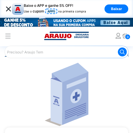
×
Baixe o APP e ganhe 5% OFF!
Baixar
cupom
Use o
APP5
na primeira compra
0
Araujo
Medicamentos
Remédios para Alergias e Infecçõ