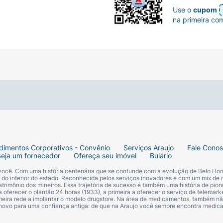
Use o
cupom
na primeira co
dimentos Corporativos - Convênio
Serviços Araujo
Fale Cono
Seja um fornecedor
Ofereça seu imóvel
Bulário
 você. Com uma história centenária que se confunde com a evolução de Belo Hori
s do interior do estado. Reconhecida pelos serviços inovadores e com um mix de 
trimônio dos mineiros. Essa trajetória de sucesso é também uma história de pion
 oferecer o plantão 24 horas (1933), a primeira a oferecer o serviço de telemarke
primeira rede a implantar o modelo drugstore. Na área de medicamentos, também nã
 novo para uma confiança antiga: de que na Araujo você sempre encontra medi