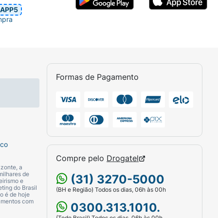
APP5
mpra
Formas de Pagamento
sco
Compre pelo
Drogatel
zonte, a
milhares de
(31) 3270-5000
eirismo e
ting do Brasil
(BH e Região) Todos os dias, 06h às 00h
o é de hoje
camentos com
0300.313.1010.
(Todo Brasil) Todos os dias, 06h às 00h