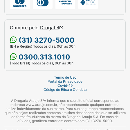
digestiva.
Promoção da Saúde Ocular: Frutas ricas em
vitamina A, como cenouras e damascos,
Compre pelo
Drogatel
podem ajudar a manter a saúde dos olhos,
protegendo contra condições como
(31) 3270-5000
degeneração macular e catarata. Consumir
(BH e Região) Todos os dias, 06h às 00h
Snacks saudáveis, como barrinhas de frutas
0300.313.1010
com ingredientes ricos em vitamina A,
também pode apoiar a saúde ocular.
(Todo Brasil) Todos os dias, 06h às 00h
Saúde da Pele: Os antioxidantes e vitaminas
Termo de Uso
presentes nas frutas, como vitamina C e
Portal da Privacidade
Covid-19
vitamina E, podem ajudar a promover a saúde
Código de Ética e Conduta
da pele, protegendo contra danos causados
A Drogaria Araujo S/A informa que o seu site oficial corresponde ao
pelos radicais livres e estimulando a
endereço www.araujo.com.br, não reconhecendo qualquer outro que
produção de colágeno para uma pele mais
utilize indevidamente da sua marca. Para sua segurança recomendamos
que não sejam realizadas compras em sites desconhecidos que se utilizem
firme e jovem. As barrinhas de frutas são uma
de forma fraudulenta da marca da Drogaria Araujo S.A. Em caso de
dúvidas, gentileza entrar em contato com (31) 3270-5000.
forma prática de consumir esses nutrientes