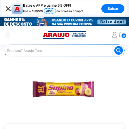
×
Baixe o APP e ganhe 5% OFF!
Baixar
cupom
Use o
APP5
na primeira compra
0
Araujo
Nutrição Saudável
Barrinhas
Barra de Frutas