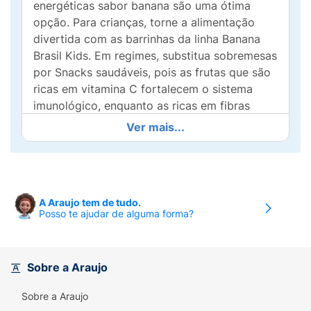
energéticas sabor banana são uma ótima
opção. Para crianças, torne a alimentação
divertida com as barrinhas da linha Banana
Brasil Kids. Em regimes, substitua sobremesas
por Snacks saudáveis, pois as frutas que são
ricas em vitamina C fortalecem o sistema
imunológico, enquanto as ricas em fibras
promovem a saúde digestiva. Aproveite e
Ver mais...
varie os sabores das barrinhas de frutas para
obter uma variedade de nutrientes.
Benefícios das Barrinhas de Frutas
A Araujo tem de tudo.
Fornecimento de Antioxidantes: As barras de
Posso te ajudar de alguma forma?
frutas são ricas em antioxidantes, como
vitamina C, vitamina E, flavonóides e
carotenóides, que ajudam a neutralizar os
Sobre a Araujo
radicais livres no corpo, reduzindo o estresse
oxidativo e protegendo as células contra
Sobre a Araujo