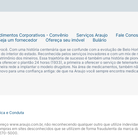
dimentos Corporativos - Convênio
Serviços Araujo
Fale Cono
Seja um fornecedor
Ofereça seu imóvel
Bulário
 você. Com uma história centenária que se confunde com a evolução de Belo Hori
s do interior do estado. Reconhecida pelos serviços inovadores e com um mix de 
trimônio dos mineiros. Essa trajetória de sucesso é também uma história de pion
 oferecer o plantão 24 horas (1933), a primeira a oferecer o serviço de telemarke
primeira rede a implantar o modelo drugstore. Na área de medicamentos, também nã
 novo para uma confiança antiga: de que na Araujo você sempre encontra medi
tica e Conduta
ndereço www.araujo.com.br, não reconhecendo qualquer outro que utilize indevid
pras em sites desconhecidos que se utilizem de forma fraudulenta da marca d
 3270-5000.