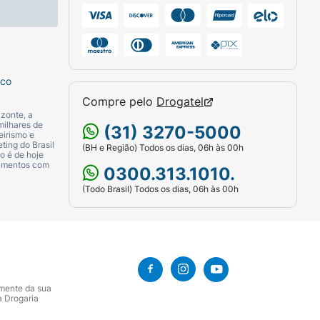
sco
Compre pelo
Drogatel
zonte, a
milhares de
(31) 3270-5000
eirismo e
ting do Brasil
(BH e Região) Todos os dias, 06h às 00h
o é de hoje
camentos com
0300.313.1010.
(Todo Brasil) Todos os dias, 06h às 00h
amente da sua
a Drogaria