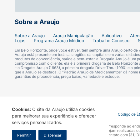
Sobre a Araujo
Sobre a Araujo
Araujo Manipulação
Aplicativo
Aten
Lojas
Programa Araujo Médico
Trabalhe Conosco
Em Belo Horizonte, onde você estiver, tem sempre uma Araujo perto de
Araujo está presente em todas as regiões da capital e em várias cidade
produtos de conveniência, saúde e bem-estar, a Drogaria Araujo é um pa
compromisso com o cliente: ela é a primeira drogaria de Belo Horizonte a
– o Drogatel Araujo (1963), a primeira drogaria Drive-Thru (1990) e a 
que a Araujo se destaca. O “Padrão Araujo de Medicamentos” dá nome
garantias de procedência, preço baixo, variedade e estoque.
Cookies:
O site da Araujo utiliza cookies
Termo de Uso
Portal da Privacidade
Covid-19
Código de É
para melhorar sua experiência e oferecer
serviços personalizados.
A Drogaria Araujo S/A informa que o seu site oficial corresponde ao e
marca. Para sua segurança recomendamos que não sejam realizadas com
Araujo S.A. Em caso de dúvidas, gentileza entrar em contato com (31)
Permitir
Dispensar