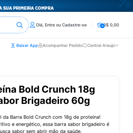
Olá, Entre ou Cadastre-se
R$ 0,00
0
Baixar App
Acompanhar Pedido
Central Araujo
eína Bold Crunch 18g
abor Brigadeiro 60g
vel da Barra Bold Crunch com 18g de proteína!
itivo e energético, essa barra sabor brigadeiro é
busca sabor sem abrir mão da saúde.