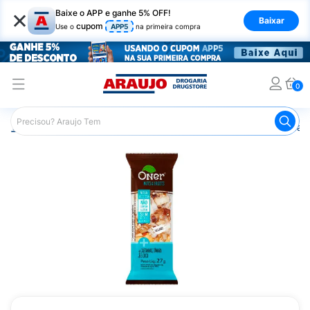
×
Baixe o APP e ganhe 5% OFF!
Baixar
cupom
Use o
APP5
na primeira compra
0
Araujo
Nutrição Saudável
Barrinhas
Barra de Cereal