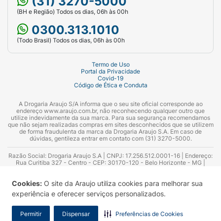
(31) 3270-5000
(BH e Região) Todos os dias, 06h às 00h
0300.313.1010
(Todo Brasil) Todos os dias, 06h às 00h
Termo de Uso
Portal da Privacidade
Covid-19
Código de Ética e Conduta
A Drogaria Araujo S/A informa que o seu site oficial corresponde ao
endereço www.araujo.com.br, não reconhecendo qualquer outro que
utilize indevidamente da sua marca. Para sua segurança recomendamos
que não sejam realizadas compras em sites desconhecidos que se utilizem
de forma fraudulenta da marca da Drogaria Araujo S.A. Em caso de
dúvidas, gentileza entrar em contato com (31) 3270-5000.
Razão Social: Drogaria Araujo S.A | CNPJ: 17.256.512.0001-16 | Endereço:
Rua Curitiba 327 - Centro - CEP: 30170-120 - Belo Horizonte - MG |
Telefones: 0300.313.1010 e (31) 3270-5000 Horário de funcionamento -
06:00h às 00:00h | Consultores técnicos responsáveis: Hairton Ayres
Cookies:
O site da Araujo utiliza cookies para melhorar sua
Azevedo Guimarães – CRF 10.965 | Yasmin Silva Alvarenga – CRF 52.584 -
Consultor substituto: Thiago Aguiar Pinheiro - CRF Nº 13.748. Alvará
experiência e oferecer serviços personalizados.
Sanitário: 2025020713 | Autorização de Funcionamento da Empresa (AFE):
7.16355-1
Permitir
Dispensar
Preferências de Cookies