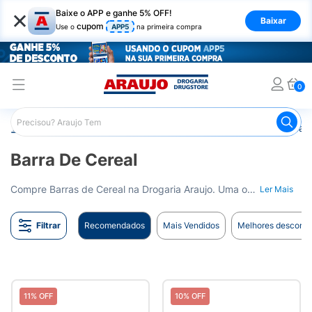
×
Baixe o APP e ganhe 5% OFF!
Baixar
cupom
Use o
APP5
na primeira compra
0
Araujo
Nutrição Saudável
Barrinhas
Barra de Cereal
Barra De Cereal
Compre Barras de Cereal na Drogaria Araujo. Uma opção nutritiva e prática para o seu lanche. Entrega para todo o Brasil.
Ler Mais
Filtrar
Recomendados
Mais Vendidos
Melhores desconto
11% OFF
10% OFF