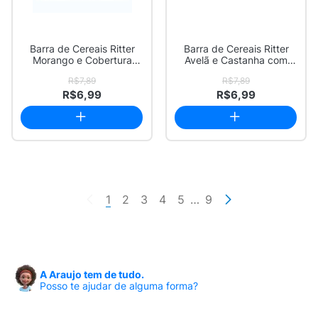
Barra de Cereais Ritter
Barra de Cereais Ritter
Morango e Cobertura
Avelã e Castanha com
Sabor Chocola...
Cobertura Sa...
R$7,89
R$7,89
R$6,99
R$6,99
1
2
3
4
5
…
9
A Araujo tem de tudo.
Posso te ajudar de alguma forma?