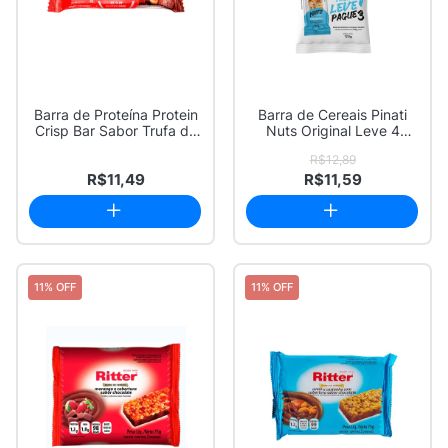
Barra de Proteína Protein
Barra de Cereais Pinati
Crisp Bar Sabor Trufa de
Nuts Original Leve 4
Avelã ...
Pague 3 com ...
R$12,89
R$11,49
R$11,59
11% OFF
11% OFF