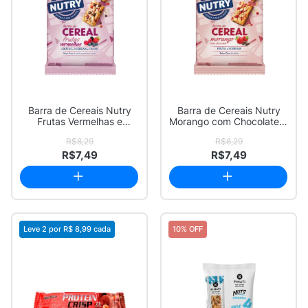
Barra de Cereais Nutry
Barra de Cereais Nutry
Frutas Vermelhas e
Morango com Chocolate 3
Cookies com 3 U...
Unidades c...
R$8,29
R$8,29
R$7,49
R$7,49
Leve 2 por
R$ 8,99
cada
10% OFF