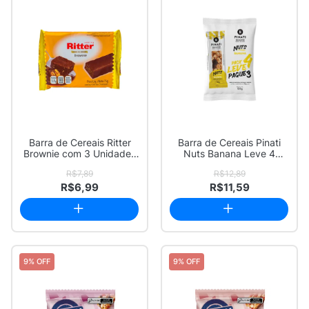
Barra de Cereais Ritter
Barra de Cereais Pinati
Brownie com 3 Unidades
Nuts Banana Leve 4
de 25g cada
Pague 3 com 4 ...
R$7,89
R$12,89
R$6,99
R$11,59
9% OFF
9% OFF