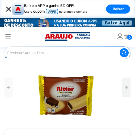
×
Baixe o APP e ganhe 5% OFF!
Baixar
cupom
Use o
APP5
na primeira compra
0
Araujo
Nutrição Saudável
Barrinhas
Barra de Cereal