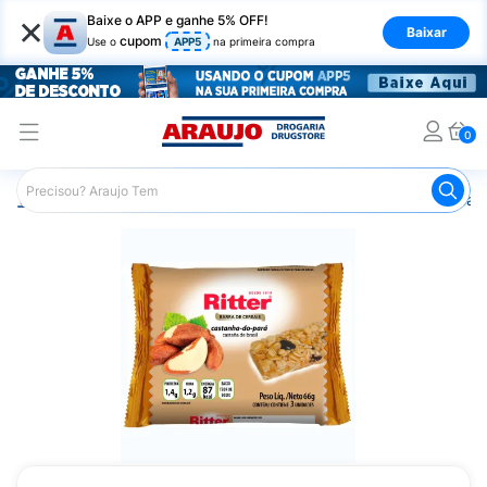
×
Baixe o APP e ganhe 5% OFF!
Baixar
cupom
Use o
APP5
na primeira compra
0
Araujo
Nutrição Saudável
Barrinhas
Barra de Cereal