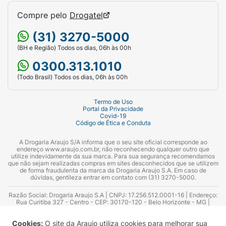
Compre pelo
Drogatel
(31) 3270-5000
(BH e Região) Todos os dias, 06h às 00h
0300.313.1010
(Todo Brasil) Todos os dias, 06h às 00h
Termo de Uso
Portal da Privacidade
Covid-19
Código de Ética e Conduta
A Drogaria Araujo S/A informa que o seu site oficial corresponde ao
endereço www.araujo.com.br, não reconhecendo qualquer outro que
utilize indevidamente da sua marca. Para sua segurança recomendamos
que não sejam realizadas compras em sites desconhecidos que se utilizem
de forma fraudulenta da marca da Drogaria Araujo S.A. Em caso de
dúvidas, gentileza entrar em contato com (31) 3270-5000.
Razão Social: Drogaria Araujo S.A | CNPJ: 17.256.512.0001-16 | Endereço:
Rua Curitiba 327 - Centro - CEP: 30170-120 - Belo Horizonte - MG |
Telefones: 0300.313.1010 e (31) 3270-5000 Horário de funcionamento -
06:00h às 00:00h | Consultores técnicos responsáveis: Hairton Ayres
Cookies:
O site da Araujo utiliza cookies para melhorar sua
Azevedo Guimarães – CRF 10.965 | Yasmin Silva Alvarenga – CRF 52.584 -