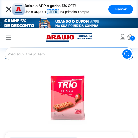
×
Baixe o APP e ganhe 5% OFF!
Baixar
cupom
Use o
APP5
na primeira compra
0
Araujo
Nutrição Saudável
Barrinhas
Barra de Cereal