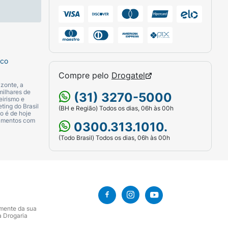
sco
Compre pelo
Drogatel
zonte, a
milhares de
(31) 3270-5000
eirismo e
ting do Brasil
(BH e Região) Todos os dias, 06h às 00h
o é de hoje
camentos com
0300.313.1010.
(Todo Brasil) Todos os dias, 06h às 00h
amente da sua
a Drogaria