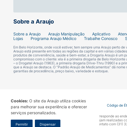
Sobre a Araujo
Sobre a Araujo
Araujo Manipulação
Aplicativo
Aten
Lojas
Programa Araujo Médico
Trabalhe Conosco
Em Belo Horizonte, onde você estiver, tem sempre uma Araujo perto de
Araujo está presente em todas as regiões da capital e em várias cidade
produtos de conveniência, saúde e bem-estar, a Drogaria Araujo é um pa
compromisso com o cliente: ela é a primeira drogaria de Belo Horizonte a
– o Drogatel Araujo (1963), a primeira drogaria Drive-Thru (1990) e a 
que a Araujo se destaca. O “Padrão Araujo de Medicamentos” dá nome
garantias de procedência, preço baixo, variedade e estoque.
Cookies:
O site da Araujo utiliza cookies
Termo de Uso
Portal da Privacidade
Covid-19
Código de É
para melhorar sua experiência e oferecer
serviços personalizados.
A Drogaria Araujo S/A informa que o seu site oficial corresponde ao e
marca. Para sua segurança recomendamos que não sejam realizadas com
Araujo S.A. Em caso de dúvidas, gentileza entrar em contato com (31)
Permitir
Dispensar