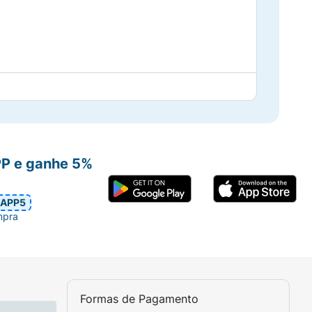
PP e ganhe 5%
alquer lugar.
APP5
mpra
Formas de Pagamento