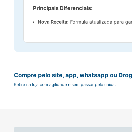
Principais Diferenciais:
Nova Receita:
Fórmula atualizada para gar
Feita com Castanhas:
Ingredientes reais e
Mix Clássico:
Contém castanha-do-pará e 
Energia Natural:
A uva passa adiciona um d
Compre pelo site, app, whatsapp ou Drog
Praticidade 30g:
Tamanho ideal para carre
Retire na loja com agilidade e sem passar pelo caixa.