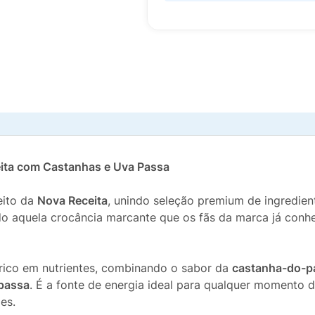
Feita com Castanhas e Uva Passa
eito da
Nova Receita
, unindo seleção premium de ingredien
ndo aquela crocância marcante que os fãs da marca já con
rico em nutrientes, combinando o sabor da
castanha-do-pa
passa
. É a fonte de energia ideal para qualquer momento d
es.