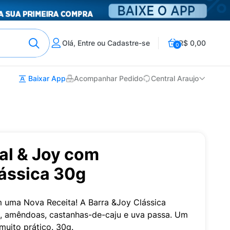
Olá, Entre ou Cadastre-se
R$ 0,00
0
Baixar App
Acompanhar Pedido
Central Araujo
al & Joy com
ássica 30g
 uma Nova Receita! A Barra &Joy Clássica
, amêndoas, castanhas-de-caju e uva passa. Um
 muito prático. 30g.