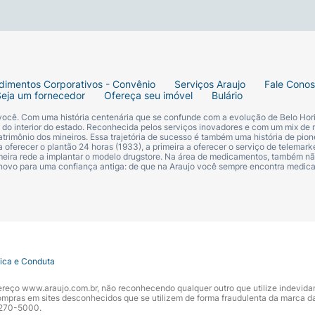
dimentos Corporativos - Convênio
Serviços Araujo
Fale Cono
Seja um fornecedor
Ofereça seu imóvel
Bulário
 você. Com uma história centenária que se confunde com a evolução de Belo Hori
s do interior do estado. Reconhecida pelos serviços inovadores e com um mix de 
trimônio dos mineiros. Essa trajetória de sucesso é também uma história de pion
 oferecer o plantão 24 horas (1933), a primeira a oferecer o serviço de telemarke
primeira rede a implantar o modelo drugstore. Na área de medicamentos, também nã
 novo para uma confiança antiga: de que na Araujo você sempre encontra medi
tica e Conduta
ndereço www.araujo.com.br, não reconhecendo qualquer outro que utilize indevid
pras em sites desconhecidos que se utilizem de forma fraudulenta da marca d
 3270-5000.