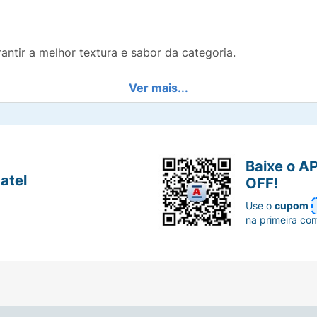
antir a melhor textura e sabor da categoria.
 inteiros que preservam os benefícios nutricionais.
Ver mais...
amêndoas, fontes de gorduras boas e minerais.
ulçor natural e energia imediata.
Baixe o A
atel
OFF!
gar sempre com você e garantir um lanche saudável em qu
Use o
cupom
na primeira co