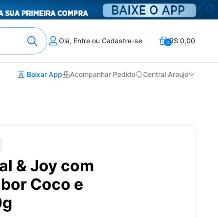
Olá, Entre ou Cadastre-se
R$ 0,00
0
Baixar App
Acompanhar Pedido
Central Araujo
al & Joy com
bor Coco e
0g