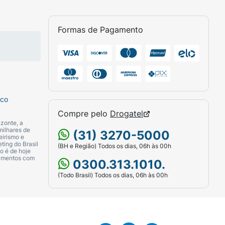
Formas de Pagamento
sco
Compre pelo
Drogatel
zonte, a
milhares de
(31) 3270-5000
eirismo e
ting do Brasil
(BH e Região) Todos os dias, 06h às 00h
o é de hoje
camentos com
0300.313.1010.
(Todo Brasil) Todos os dias, 06h às 00h