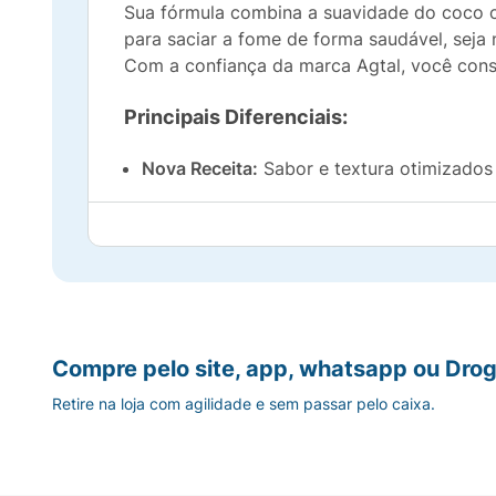
Sua fórmula combina a suavidade do coco 
para saciar a fome de forma saudável, seja 
Com a confiança da marca Agtal, você cons
Principais Diferenciais:
Nova Receita:
Sabor e textura otimizados
Feita com Castanhas:
Ingredientes inteir
Combinação Tropical:
O toque refrescant
Tamanho Prático:
Embalagem de 30g perfei
Compre pelo site, app, whatsapp ou Drog
Qualidade &Joy:
Um lanche que une sauda
Retire na loja com agilidade e sem passar pelo caixa.