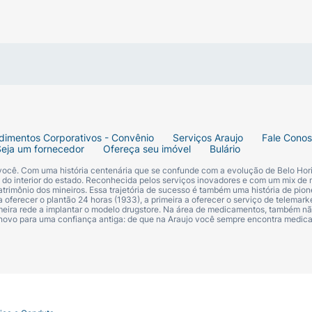
dimentos Corporativos - Convênio
Serviços Araujo
Fale Cono
Seja um fornecedor
Ofereça seu imóvel
Bulário
 você. Com uma história centenária que se confunde com a evolução de Belo Hori
s do interior do estado. Reconhecida pelos serviços inovadores e com um mix de 
trimônio dos mineiros. Essa trajetória de sucesso é também uma história de pion
 oferecer o plantão 24 horas (1933), a primeira a oferecer o serviço de telemarke
primeira rede a implantar o modelo drugstore. Na área de medicamentos, também nã
 novo para uma confiança antiga: de que na Araujo você sempre encontra medi